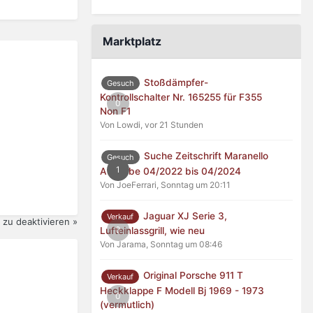
Marktplatz
Stoßdämpfer-
Gesuch
Kontrollschalter Nr. 165255 für F355
0
Non F1
Von Lowdi,
vor 21 Stunden
Suche Zeitschrift Maranello
Gesuch
1
Ausgabe 04/2022 bis 04/2024
Von JoeFerrari,
Sonntag um 20:11
Jaguar XJ Serie 3,
Verkauf
zu deaktivieren »
0
Lufteinlassgrill, wie neu
Von Jarama,
Sonntag um 08:46
Original Porsche 911 T
Verkauf
Heckklappe F Modell Bj 1969 - 1973
0
(vermutlich)