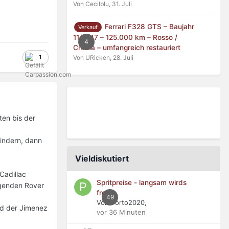
Von Cecilblu,
31. Juli
Ferrari F328 GTS – Baujahr
Verkauf
11/1987 – 125.000 km – Rosso /
4
Crema – umfangreich restauriert
1
Von URicken,
28. Juli
ten bis der
lindern, dann
Vieldiskutiert
Cadillac
Spritpreise - langsam wirds
egenden Rover
frech
49
Von Porto2020,
nd der Jimenez
vor 36 Minuten