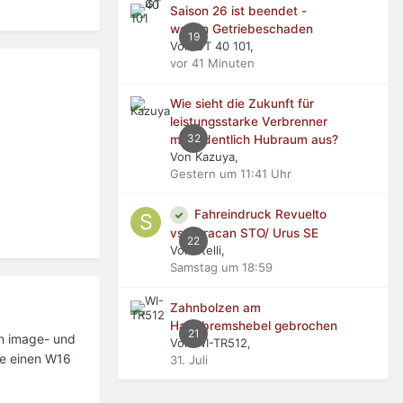
Saison 26 ist beendet -
wegen Getriebeschaden
19
Von GT 40 101,
vor 41 Minuten
Wie sieht die Zukunft für
leistungsstarke Verbrenner
32
mit ordentlich Hubraum aus?
Von Kazuya,
Gestern um 11:41 Uhr
Fahreindruck Revuelto
vs Huracan STO/ Urus SE
22
Von stelli,
Samstag um 18:59
Zahnbolzen am
Handbremshebel gebrochen
21
in image- und
Von WI-TR512,
te einen W16
31. Juli