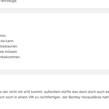
 Fahrzeuge.
orso.
, da kann
 bestaunen.
dwie müssen
reinbekommen.
das der nicht mit w16 kommt. außerdem dürfte das dann doch auch e
h noch in einem VW zu rechtfertigen. der Bentley Hunaudières hat