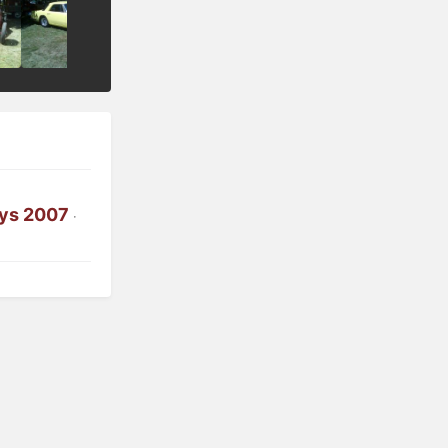
ays 2007
·