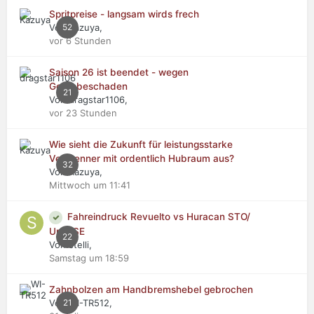
Spritpreise - langsam wirds frech
Von Kazuya,
52
vor 6 Stunden
Saison 26 ist beendet - wegen
Getriebeschaden
21
Von dragstar1106,
vor 23 Stunden
Wie sieht die Zukunft für leistungsstarke
Verbrenner mit ordentlich Hubraum aus?
32
Von Kazuya,
Mittwoch um 11:41
Fahreindruck Revuelto vs Huracan STO/
Urus SE
22
Von stelli,
Samstag um 18:59
Zahnbolzen am Handbremshebel gebrochen
Von WI-TR512,
21