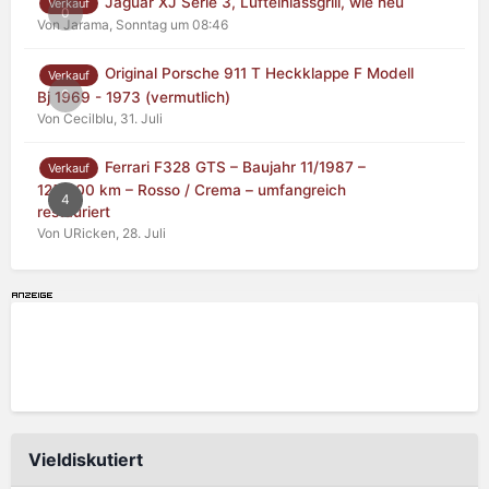
Jaguar XJ Serie 3, Lufteinlassgrill, wie neu
Verkauf
0
Von Jarama,
Sonntag um 08:46
Original Porsche 911 T Heckklappe F Modell
Verkauf
0
Bj 1969 - 1973 (vermutlich)
Von Cecilblu,
31. Juli
Ferrari F328 GTS – Baujahr 11/1987 –
Verkauf
125.000 km – Rosso / Crema – umfangreich
4
restauriert
Von URicken,
28. Juli
Vieldiskutiert