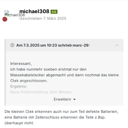
michael308
CO
Geschrieben
7. März 2025
Am 7.3.2025 um 10:23 schrieb marc-29:
Interessant,
ich habe nunmehr soeben erstmal nur den
Massekabelstecker abgemacht und dann nochmal das kleine
Ctek angeschlossen.
Ergebnis:
Keine Fehlermeldung, kein Blinken
und gleich 3 Striche...... mal sehen, was passiert. Deutet
Erweitern
aber nicht auf total tiefentladen hin, oder ?
Die kleinen Ctek erkennen auch nur zum Teil defekte Batterien,
Werde berichten.
eine Batterie mit Zellenschluss erkennen die Teile z.Bsp.
überhaupt nicht.