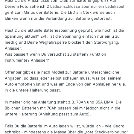
Hast Du die Anschlüsse vom Ctek zur Batterie geprüft? Auf
Deinem Foto sehe ich 2 Ladeanschlüsse aber nur ein Ladekabel
geht zum Minus der Batterie. Die LED am Ctek würde auch
blinken wenn nur die Verbindung zur Batterie gestört ist.
Hast Du die aktuelle Batteriespannung geprüft, wie hoch ist die
Spannung aktuell? Evtl. ist die Spannung einfach nur ein µ zu
niedrig und Deine Wegfahrsperre blockiert den Startvorgang/
Anlasser.
Was passiert wenn Du versuchst zu starten? Funktion
Instrumente? Anlasser?
Offenbar gibt es je nach Modell zur Batterie unterschiedliche
Angaben, so dass jeder selbst schauen muss, was bei seinem
Auto empfohlen ist und was am Ende von den Abmaßen her u.a.
in die untere Halterung passt.
In meiner original Anleitung steht z.B. 70Ah und 85A LIMA. Die
üblichen Batterien mit 70Ah passen bei mir jedoch nicht in die
untere Halterung (Anleitung passt zum Auto).
Falls Du die Batterie im Auto laden willst, würde ich - wie Georg
schreibt - mindestens die Masse über die „rote Steckverbindung“