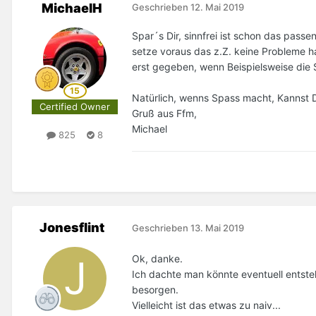
MichaelH
Geschrieben
12. Mai 2019
Spar´s Dir, sinnfrei ist schon das pass
setze voraus das z.Z. keine Probleme h
erst gegeben, wenn Beispielsweise die S
Natürlich, wenns Spass macht, Kannst 
Certified Owner
Gruß aus Ffm,
Michael
825
8
Jonesflint
Geschrieben
13. Mai 2019
Ok, danke.
Ich dachte man könnte eventuell entst
besorgen.
Vielleicht ist das etwas zu naiv...