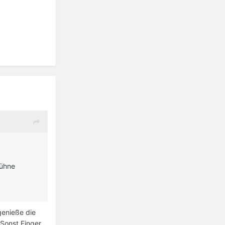
Bühne
genieße die
 Sonst Finger