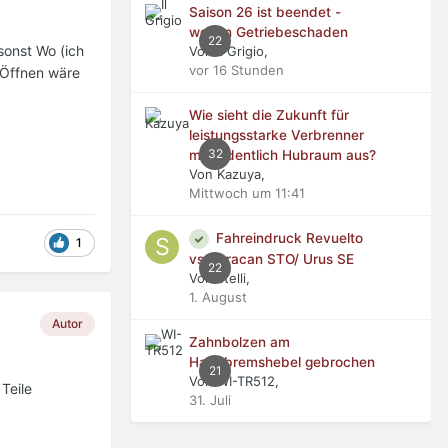
Saison 26 ist beendet -
wegen Getriebeschaden
22
sonst Wo (ich
Von Il Grigio,
vor 16 Stunden
 Öffnen wäre
Wie sieht die Zukunft für
leistungsstarke Verbrenner
32
mit ordentlich Hubraum aus?
Von Kazuya,
Mittwoch um 11:41
Fahreindruck Revuelto
1
vs Huracan STO/ Urus SE
22
Von stelli,
1. August
Autor
Zahnbolzen am
Handbremshebel gebrochen
21
Von WI-TR512,
Teile
31. Juli