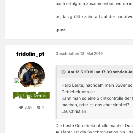
nach erfolgtem zusammenbau würde ich 
ps,das größte zahnrad auf der hauptwell
gruss
fridolin_pt
Geschrieben
13. Mai 2019
Am 12.5.2019 um 17:39 schrieb Jon
Hallo Leute, nachdem mein 328er sch
Getriebekontrolle.
Certified Owner
Kann man so eine Sichtkontrolle der
machen, oder ist das eher sinnfrei?
3,8k
4
LG, Christian
Die beste Getriebekontrolle machst Du 
Ausfahrt. Ist die Synchronisation hin 