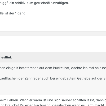
ggf. ein additiv zum getriebeöl hinzufügen.
e ist der 1.gang.
esflint:
on einige Kilometerchen auf dem Buckel hat, dachte ich mal an eine
 Laufflächen der Zahnräder auch bei eingebautem Getriebe auf der 
beim Fahren. Wenn er warm ist und sich sauber schalten lässt, dann 
, dann brauchst Du einen Fachmann, desgleichen wenn es Lärm macht.