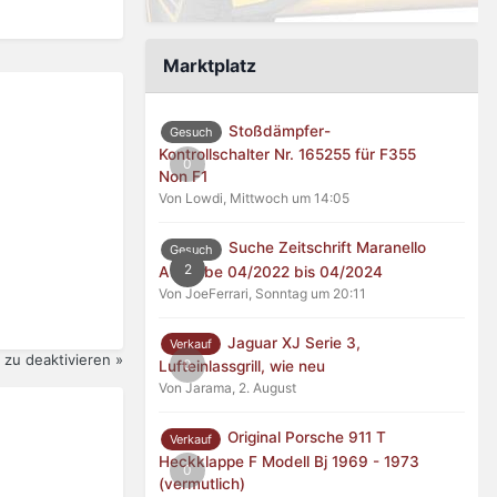
Marktplatz
Stoßdämpfer-
Gesuch
Kontrollschalter Nr. 165255 für F355
0
Non F1
Von Lowdi,
Mittwoch um 14:05
Suche Zeitschrift Maranello
Gesuch
2
Ausgabe 04/2022 bis 04/2024
Von JoeFerrari,
Sonntag um 20:11
Jaguar XJ Serie 3,
Verkauf
zu deaktivieren »
0
Lufteinlassgrill, wie neu
Von Jarama,
2. August
Original Porsche 911 T
Verkauf
Heckklappe F Modell Bj 1969 - 1973
0
(vermutlich)