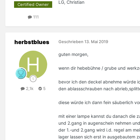
LG, Christian
Certified Owner
111
herbstblues
Geschrieben
13. Mai 2019
guten morgen,
wenn dir hebebühne / grube und werkze
bevor ich den deckel abnehme würde ic
den ablassschrauben nach abrieb,splitt
2,1k
5
diese würde ich dann fein säuberlich v
mit einer lampe kannst du danach die 
und 2.gang in augenschein nehmen und 
der 1.-und 2.gang wird i.d. regel am m
lager lassen sich erst in ausgebautem 