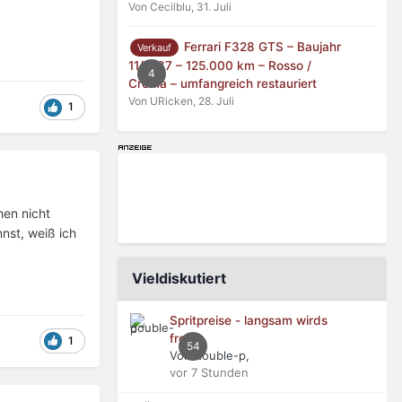
Von Cecilblu,
31. Juli
Ferrari F328 GTS – Baujahr
Verkauf
11/1987 – 125.000 km – Rosso /
4
Crema – umfangreich restauriert
Von URicken,
28. Juli
1
hen nicht
nst, weiß ich
Vieldiskutiert
Spritpreise - langsam wirds
frech
1
54
Von double-p,
vor 7 Stunden