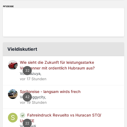
Vieldiskutiert
Wie sieht die Zukunft für leistungsstarke
Verbrenner mit ordentlich Hubraum aus?
32
Von Kazuya,
vor 17 Stunden
Spritpreise - langsam wirds frech
Von buggycity,
42
vor 19 Stunden
Fahreindruck Revuelto vs Huracan STO/
Urus SE
22
Von stelli,