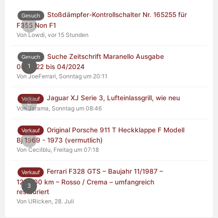
Stoßdämpfer-Kontrollschalter Nr. 165255 für
Gesuch
0
F355 Non F1
Von Lowdi,
vor 15 Stunden
Suche Zeitschrift Maranello Ausgabe
Gesuch
1
04/2022 bis 04/2024
Von JoeFerrari,
Sonntag um 20:11
Jaguar XJ Serie 3, Lufteinlassgrill, wie neu
Verkauf
0
Von Jarama,
Sonntag um 08:46
Original Porsche 911 T Heckklappe F Modell
Verkauf
0
Bj 1969 - 1973 (vermutlich)
Von Cecilblu,
Freitag um 07:18
Ferrari F328 GTS – Baujahr 11/1987 –
Verkauf
125.000 km – Rosso / Crema – umfangreich
3
restauriert
Von URicken,
28. Juli