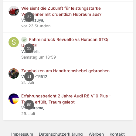
Wie sieht die Zukunft für leistungsstarke
Verbrenner mit ordentlich Hubraum aus?
32
Von Kazuya,
vor 23 Stunden
Fahreindruck Revuelto vs Huracan STO/
Urus SE
22
Von stelli,
Samstag um 18:59
Zahnbolzen am Handbremshebel gebrochen
Von WI-TR512,
21
31. Juli
Erfahrungsbericht 2 Jahre Audi R8 V10 Plus -
Traum erfüllt, Traum gelebt
59
Von Jarama,
29. Juli
Impressum
Datenschutzerklärung
Werben
Kontakt