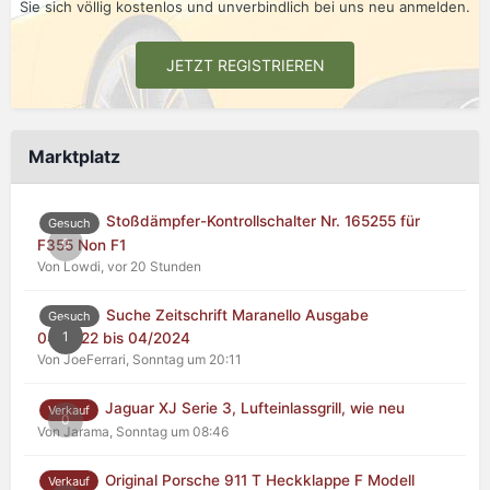
Sie sich völlig kostenlos und unverbindlich bei uns neu anmelden.
JETZT REGISTRIEREN
Marktplatz
Stoßdämpfer-Kontrollschalter Nr. 165255 für
Gesuch
0
F355 Non F1
Von Lowdi,
vor 20 Stunden
Suche Zeitschrift Maranello Ausgabe
Gesuch
1
04/2022 bis 04/2024
Von JoeFerrari,
Sonntag um 20:11
Jaguar XJ Serie 3, Lufteinlassgrill, wie neu
Verkauf
0
Von Jarama,
Sonntag um 08:46
Original Porsche 911 T Heckklappe F Modell
Verkauf