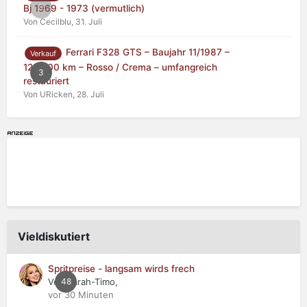
0
Bj 1969 - 1973 (vermutlich)
Von Cecilblu,
31. Juli
Ferrari F328 GTS – Baujahr 11/1987 –
Verkauf
125.000 km – Rosso / Crema – umfangreich
3
restauriert
Von URicken,
28. Juli
Vieldiskutiert
Spritpreise - langsam wirds frech
Von Sarah-Timo,
48
vor 30 Minuten