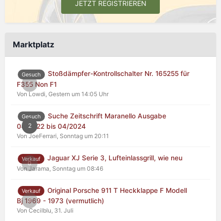
JETZT REGISTRIEREN
Marktplatz
Stoßdämpfer-Kontrollschalter Nr. 165255 für
Gesuch
0
F355 Non F1
Von Lowdi,
Gestern um 14:05 Uhr
Suche Zeitschrift Maranello Ausgabe
Gesuch
2
04/2022 bis 04/2024
Von JoeFerrari,
Sonntag um 20:11
Jaguar XJ Serie 3, Lufteinlassgrill, wie neu
Verkauf
0
Von Jarama,
Sonntag um 08:46
Original Porsche 911 T Heckklappe F Modell
Verkauf
0
Bj 1969 - 1973 (vermutlich)
Von Cecilblu,
31. Juli