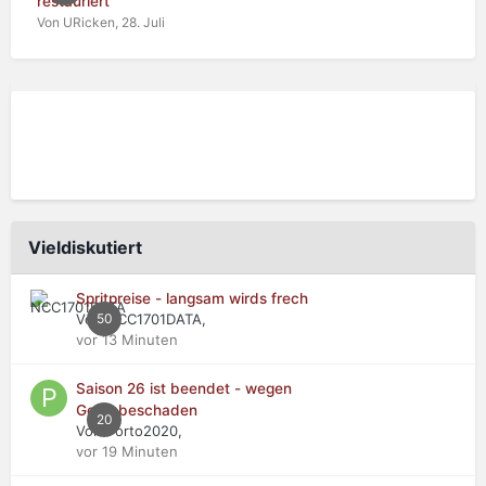
restauriert
Von URicken,
28. Juli
Vieldiskutiert
Spritpreise - langsam wirds frech
Von NCC1701DATA,
50
vor 13 Minuten
Saison 26 ist beendet - wegen
Getriebeschaden
20
Von Porto2020,
vor 19 Minuten