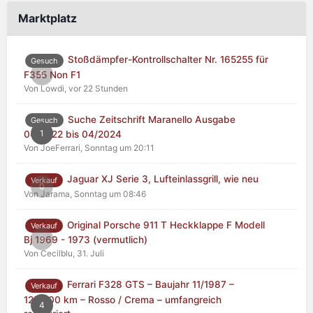
Marktplatz
Stoßdämpfer-Kontrollschalter Nr. 165255 für
Gesuch
0
F355 Non F1
Von Lowdi,
vor 22 Stunden
Suche Zeitschrift Maranello Ausgabe
Gesuch
1
04/2022 bis 04/2024
Von JoeFerrari,
Sonntag um 20:11
Jaguar XJ Serie 3, Lufteinlassgrill, wie neu
Verkauf
0
Von Jarama,
Sonntag um 08:46
Original Porsche 911 T Heckklappe F Modell
Verkauf
0
Bj 1969 - 1973 (vermutlich)
Von Cecilblu,
31. Juli
Ferrari F328 GTS – Baujahr 11/1987 –
Verkauf
125.000 km – Rosso / Crema – umfangreich
4