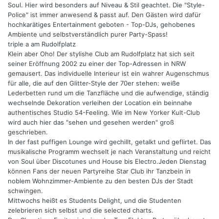
Soul. Hier wird besonders auf Niveau & Stil geachtet. Die "Style-
Police" ist immer anwesend & passt auf. Den Gästen wird dafür
hochkarätiges Entertainment geboten - Top-DJs, gehobenes
Ambiente und selbstverständlich purer Party-Spass!
triple a am Rudolfplatz
Klein aber Oho! Der stylishe Club am Rudolfplatz hat sich seit
seiner Eröffnung 2002 zu einer der Top-Adressen in NRW
gemausert. Das individuelle Interieur ist ein wahrer Augenschmus
für alle, die auf den Glitter-Style der 70er stehen: weiße
Lederbetten rund um die Tanzfläche und die aufwendige, ständig
wechselnde Dekoration verleihen der Location ein beinnahe
authentisches Studio 54-Feeling. Wie im New Yorker Kult-Club
wird auch hier das "sehen und gesehen werden" groß
geschrieben.
In der fast puffigen Lounge wird gechillt, getalkt und geflirtet. Das
musikalische Programm wechselt je nach Veranstaltung und reicht
von Soul über Discotunes und House bis Electro.Jeden Dienstag
können Fans der neuen Partyreihe Star Club ihr Tanzbein in
noblem Wohnzimmer-Ambiente zu den besten DJs der Stadt
schwingen.
Mittwochs heißt es Students Delight, und die Studenten
zelebrieren sich selbst und die selected charts.