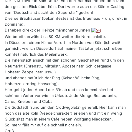
Der LVM Tower in Köln Deutz. Von dort hat man neben dem Dom
den geilsten Blick über Köln. Dort wurde auch das Kölner Casting
von "Deutschland sucht den Superstar" gedreht.
Diverse Brauhäuser (bekanntestes ist das Brauhaus Früh, direkt in
Domnähe).
Daneben direkt der Heinzelmännchenbrunnen
Wie bereits erwähnt ca 80 KM weiter die Nordschleife.
In Düsselorf, einem Kölner Vorort im Norden von Köln (ich weiß
gar nicht wie ich Düsseldorf auf meiner Tastatur jetzt schreiben
konnte) natürlich das Meilenwerk.
Die Innenstadt ansich mit den schönen Geschäften rund um den
Neumarkt (Ehrenstr., Mittelstr. Apostelnstr. Schildergaase,
Hohestr. Zeppelinstr. usw. )
und abends natürlich der Ring (Kaiser Willhelm Ring,
Hohenzollernring Hansaring).
Hier geht jeden Abend der Bär ab und man kommt sich bei
schönem Weter vor wie im Urlaub. Jede Menge Restaurants,
Cafes, Kneipen und Clubs.
Die Südstadt (rund um den Clodwigplatz) generell. Hier kann man
noch das alte Köln (Veedelcharakter) erleben und mit ein wenig
Glück sitzt man in einem Cafe neben Wolfgang Niedecken.
So, mehr fällt mir auf die schnell nicht ein.
Gruß