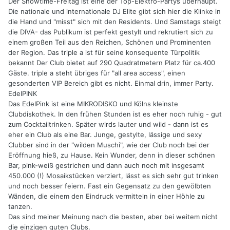
Der Showtime-Freitag ist eine der Top-Elektro-Partys überhaupt.
Die nationale und internationale DJ Elite gibt sich hier die Klinke in
die Hand und "misst" sich mit den Residents. Und Samstags steigt
die DIVA- das Publikum ist perfekt gestylt und rekrutiert sich zu
einem großen Teil aus den Reichen, Schönen und Prominenten
der Region. Das triple a ist für seine konsequente Türpolitik
bekannt Der Club bietet auf 290 Quadratmetern Platz für ca.400
Gäste. triple a steht übriges für "all area access", einen
gesonderten VIP Bereich gibt es nicht. Einmal drin, immer Party.
EdelPINK
Das EdelPink ist eine MIKRODISKO und Kölns kleinste
Clubdiskothek. In den frühen Stunden ist es eher noch ruhig - gut
zum Cocktailtrinken. Später wirds lauter und wild - dann ist es
eher ein Club als eine Bar. Junge, gestylte, lässige und sexy
Clubber sind in der "wilden Muschi", wie der Club noch bei der
Eröffnung hieß, zu Hause. Kein Wunder, denn in dieser schönen
Bar, pink-weiß gestrichen und dann auch noch mit insgesamt
450.000 (!) Mosaikstücken verziert, lässt es sich sehr gut trinken
und noch besser feiern. Fast ein Gegensatz zu den gewölbten
Wänden, die einem den Eindruck vermitteln in einer Höhle zu
tanzen.
Das sind meiner Meinung nach die besten, aber bei weitem nicht
die einzigen guten Clubs.