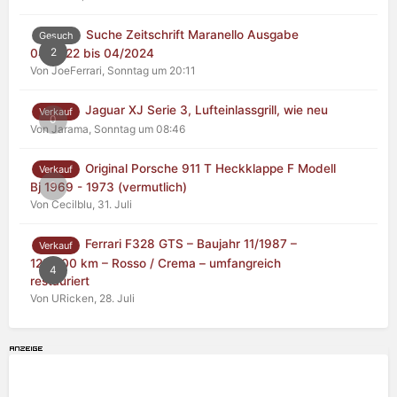
Suche Zeitschrift Maranello Ausgabe
Gesuch
2
04/2022 bis 04/2024
Von JoeFerrari,
Sonntag um 20:11
Jaguar XJ Serie 3, Lufteinlassgrill, wie neu
Verkauf
0
Von Jarama,
Sonntag um 08:46
Original Porsche 911 T Heckklappe F Modell
Verkauf
0
Bj 1969 - 1973 (vermutlich)
Von Cecilblu,
31. Juli
Ferrari F328 GTS – Baujahr 11/1987 –
Verkauf
125.000 km – Rosso / Crema – umfangreich
4
restauriert
Von URicken,
28. Juli