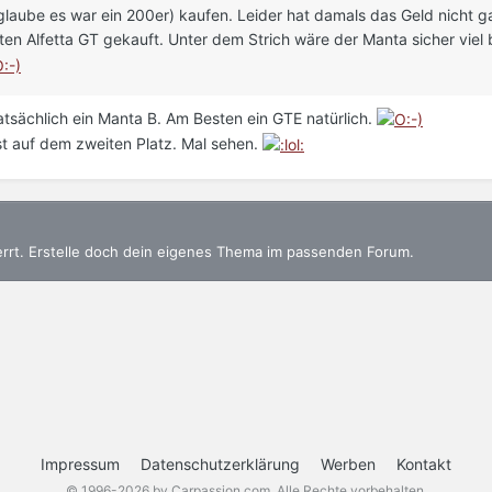
glaube es war ein 200er) kaufen. Leider hat damals das Geld nicht g
n Alfetta GT gekauft. Unter dem Strich wäre der Manta sicher viel bi
atsächlich ein Manta B. Am Besten ein GTE natürlich.
rst auf dem zweiten Platz. Mal sehen.
errt. Erstelle doch dein eigenes Thema im passenden Forum.
Impressum
Datenschutzerklärung
Werben
Kontakt
© 1996-2026 by Carpassion.com. Alle Rechte vorbehalten.