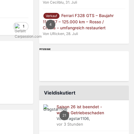
Von Cecilblu,
31. Juli
Ferrari F328 GTS – Baujahr
Verkauf
11/1987 – 125.000 km – Rosso /
4
1
Crema – umfangreich restauriert
Von URicken,
28. Juli
Vieldiskutiert
Saison 26 ist beendet -
wegen Getriebeschaden
21
Von dragstar1106,
vor 3 Stunden