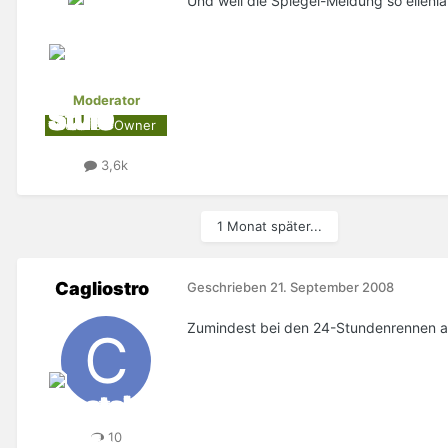
Und weil die Spiegel-Meldung so ellenl
Moderator
Certified Owner
3,6k
1 Monat später...
Cagliostro
Geschrieben
21. September 2008
Zumindest bei den 24-Stundenrennen a
10