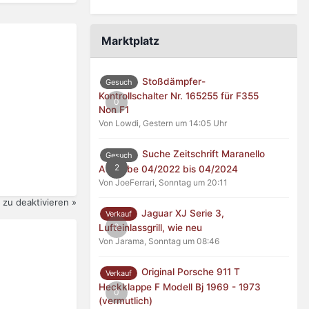
Marktplatz
Stoßdämpfer-
Gesuch
Kontrollschalter Nr. 165255 für F355
0
Non F1
Von Lowdi,
Gestern um 14:05 Uhr
Suche Zeitschrift Maranello
Gesuch
2
Ausgabe 04/2022 bis 04/2024
Von JoeFerrari,
Sonntag um 20:11
zu deaktivieren »
Jaguar XJ Serie 3,
Verkauf
0
Lufteinlassgrill, wie neu
Von Jarama,
Sonntag um 08:46
Original Porsche 911 T
Verkauf
Heckklappe F Modell Bj 1969 - 1973
0
(vermutlich)