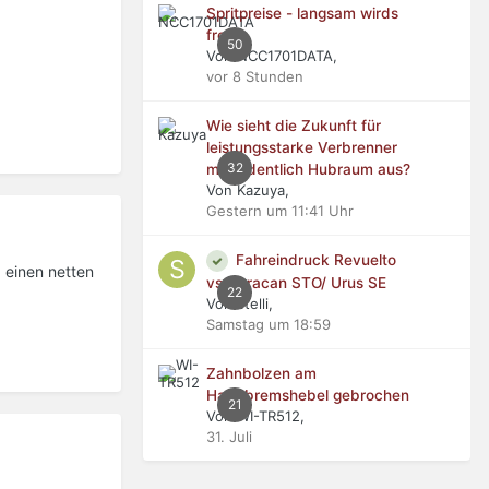
Spritpreise - langsam wirds
frech
50
Von NCC1701DATA,
vor 8 Stunden
Wie sieht die Zukunft für
leistungsstarke Verbrenner
32
mit ordentlich Hubraum aus?
Von Kazuya,
Gestern um 11:41 Uhr
Fahreindruck Revuelto
d einen netten
vs Huracan STO/ Urus SE
22
Von stelli,
Samstag um 18:59
Zahnbolzen am
Handbremshebel gebrochen
21
Von WI-TR512,
31. Juli