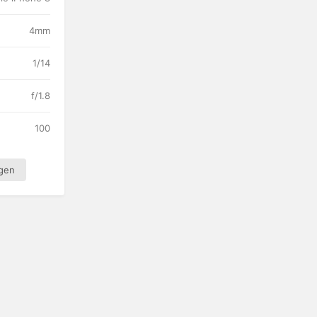
4mm
1/14
f/1.8
100
igen