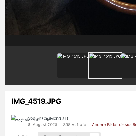
IMG_4519.JPG
Von Enzo@Mondial t
8. August 2025
368 Aufrufe
Andere Bilder dieses 