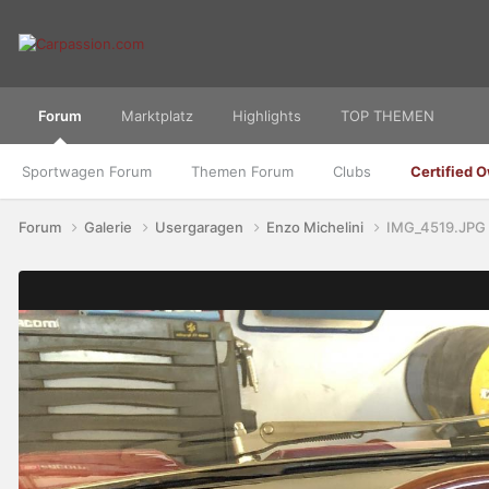
Forum
Marktplatz
Highlights
TOP THEMEN
Sportwagen Forum
Themen Forum
Clubs
Certified 
Forum
Galerie
Usergaragen
Enzo Michelini
IMG_4519.JPG