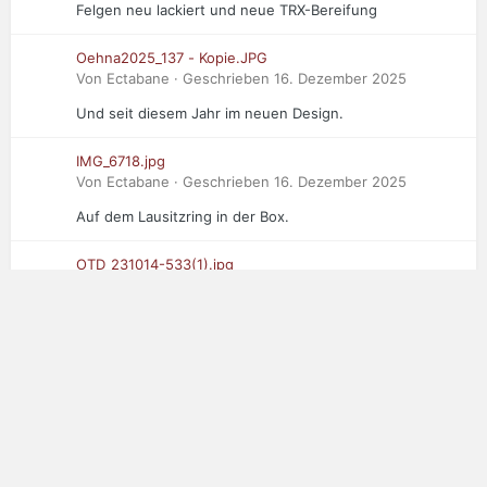
Felgen neu lackiert und neue TRX-Bereifung
Oehna2025_137 - Kopie.JPG
Von Ectabane · Geschrieben
16. Dezember 2025
Und seit diesem Jahr im neuen Design.
IMG_6718.jpg
Von Ectabane · Geschrieben
16. Dezember 2025
Auf dem Lausitzring in der Box.
OTD_231014-533(1).jpg
Von Ectabane · Geschrieben
16. Dezember 2025
Der Dritte im Bunde: Saker RapX in Oschersleben
ADAC net.jpg
Von Ectabane · Geschrieben
16. Dezember 2025
2. Platz Concours d'elegance