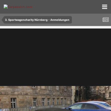
3. Sportwagencharity Nürnberg - Anmeldungen