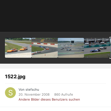
1522.jpg
Von stefschu
20. November 2008
860 Aufrufe
Andere Bilder dieses Benutzers suchen