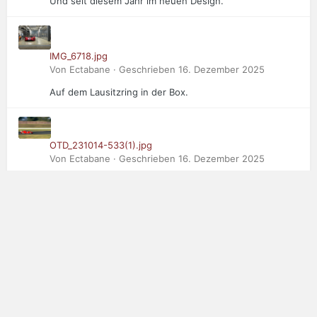
Und seit diesem Jahr im neuen Design.
IMG_6718.jpg
Von Ectabane · Geschrieben
16. Dezember 2025
Auf dem Lausitzring in der Box.
OTD_231014-533(1).jpg
Von Ectabane · Geschrieben
16. Dezember 2025
Der Dritte im Bunde: Saker RapX in Oschersleben
ADAC net.jpg
Von Ectabane · Geschrieben
16. Dezember 2025
2. Platz Concours d'elegance