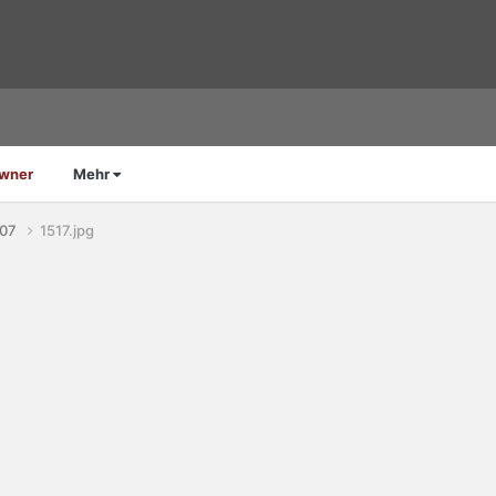
Owner
Mehr
007
1517.jpg