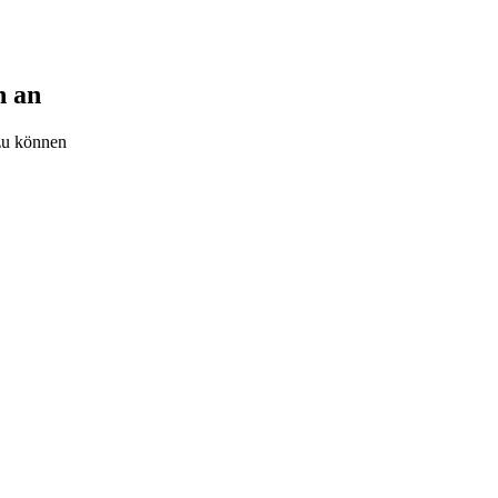
h an
zu können