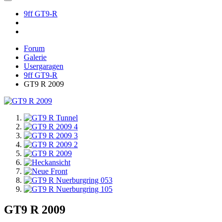
9ff GT9-R
Forum
Galerie
Usergaragen
9ff GT9-R
GT9 R 2009
GT9 R 2009