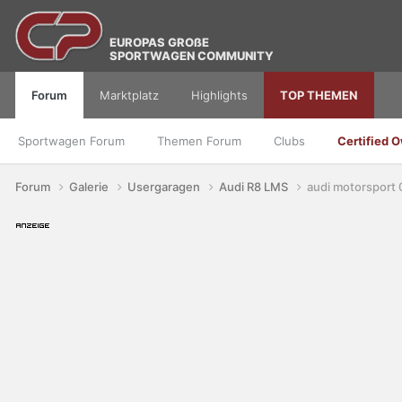
EUROPAS GROßE
SPORTWAGEN COMMUNITY
Forum
Marktplatz
Highlights
TOP THEMEN
Sportwagen Forum
Themen Forum
Clubs
Certified 
Forum
Galerie
Usergaragen
Audi R8 LMS
audi motorsport