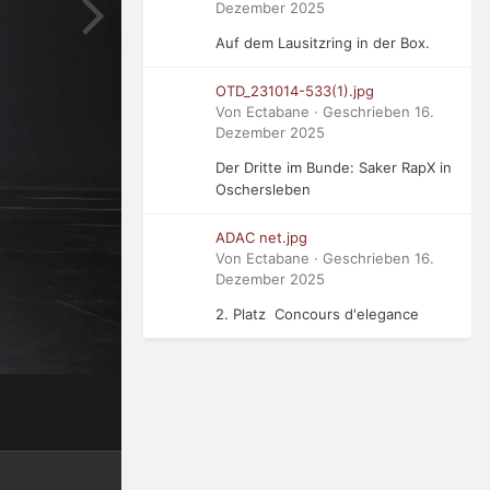
Dezember 2025
Auf dem Lausitzring in der Box.
OTD_231014-533(1).jpg
Von Ectabane · Geschrieben
16.
Dezember 2025
Der Dritte im Bunde: Saker RapX in
Oschersleben
ADAC net.jpg
Von Ectabane · Geschrieben
16.
Dezember 2025
2. Platz Concours d'elegance