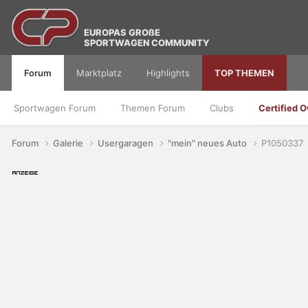
EUROPAS GROßE
SPORTWAGEN COMMUNITY
Forum
Marktplatz
Highlights
TOP THEMEN
Sportwagen Forum
Themen Forum
Clubs
Certified 
Forum
Galerie
Usergaragen
"mein" neues Auto
P1050337