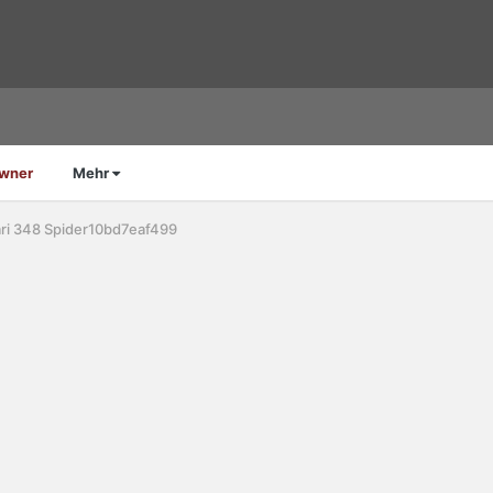
Owner
Mehr
ri 348 Spider10bd7eaf499