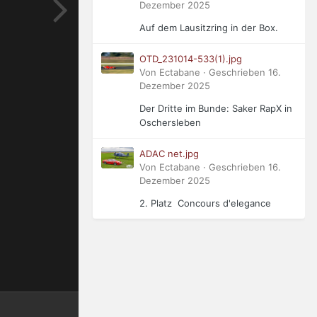
Dezember 2025
Auf dem Lausitzring in der Box.
OTD_231014-533(1).jpg
Von Ectabane · Geschrieben
16.
Dezember 2025
Der Dritte im Bunde: Saker RapX in
Oschersleben
ADAC net.jpg
Von Ectabane · Geschrieben
16.
Dezember 2025
2. Platz Concours d'elegance