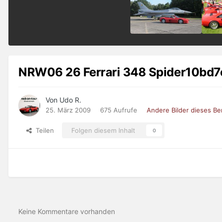
NRW06 26 Ferrari 348 Spider10bd7
Von Udo R.
25. März 2009
675 Aufrufe
Andere Bilder dieses B
Teilen
Folgen diesem Inhalt
0
Keine Kommentare vorhanden