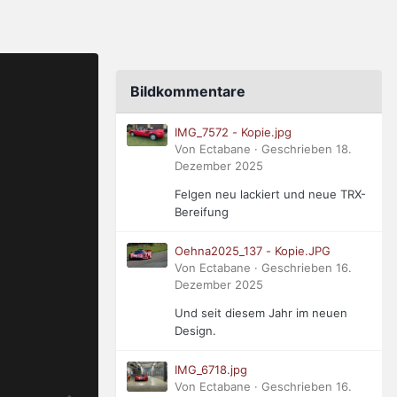
Bildkommentare
IMG_7572 - Kopie.jpg
Von Ectabane · Geschrieben
18.
Dezember 2025
Felgen neu lackiert und neue TRX-
Bereifung
Oehna2025_137 - Kopie.JPG
Von Ectabane · Geschrieben
16.
Dezember 2025
Und seit diesem Jahr im neuen
Design.
IMG_6718.jpg
Von Ectabane · Geschrieben
16.