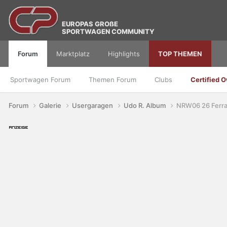
EUROPAS GROßE
SPORTWAGEN COMMUNITY
Forum
Marktplatz
Highlights
TOP THEMEN
Sportwagen Forum
Themen Forum
Clubs
Certified 
Forum
Galerie
Usergaragen
Udo R. Album
NRW06 26 Ferra