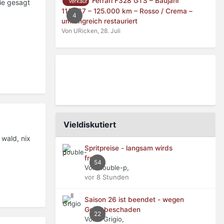
Ferrari F328 GTS – Baujahr
Verkauf
wie gesagt
11/1987 – 125.000 km – Rosso / Crema –
4
umfangreich restauriert
Von URicken,
28. Juli
Vieldiskutiert
 wald, nix
Spritpreise - langsam wirds
frech
54
Von double-p,
vor 8 Stunden
Saison 26 ist beendet - wegen
Getriebeschaden
22
Von Il Grigio,