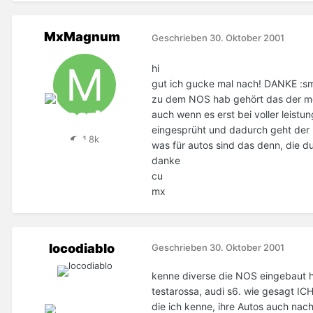
MxMagnum
Geschrieben
30. Oktober 2001
hi
gut ich gucke mal nach! DANKE :sm
zu dem NOS hab gehört das der mot
auch wenn es erst bei voller leistu
eingesprüht und dadurch geht der m
1,8k
was für autos sind das denn, die d
danke
cu
mx
locodiablo
Geschrieben
30. Oktober 2001
kenne diverse die NOS eingebaut h
testarossa, audi s6. wie gesagt ICH
die ich kenne, ihre Autos auch nac