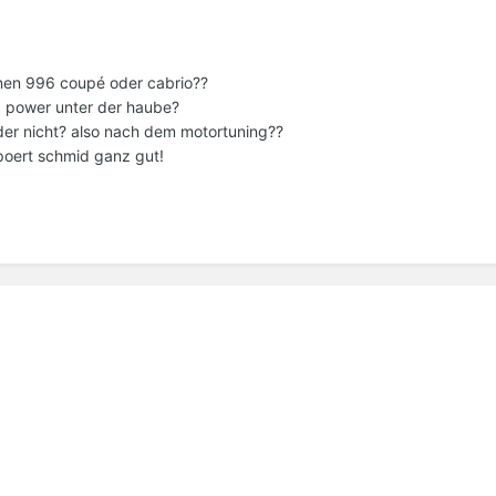
inen 996 coupé oder cabrio??
g power unter der haube?
der nicht? also nach dem motortuning??
poert schmid ganz gut!