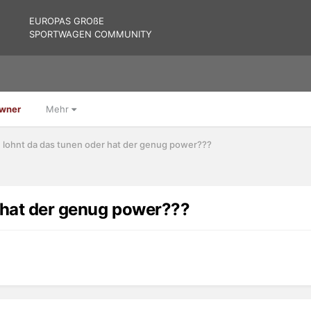
EUROPAS GROßE
SPORTWAGEN COMMUNITY
Owner
Mehr
! lohnt da das tunen oder hat der genug power???
r hat der genug power???