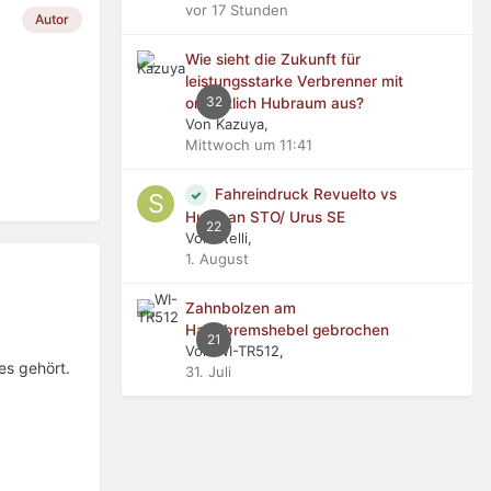
vor 17 Stunden
Autor
Wie sieht die Zukunft für
leistungsstarke Verbrenner mit
32
ordentlich Hubraum aus?
Von Kazuya,
Mittwoch um 11:41
Fahreindruck Revuelto vs
Huracan STO/ Urus SE
22
Von stelli,
1. August
Zahnbolzen am
Handbremshebel gebrochen
21
Von WI-TR512,
es gehört.
31. Juli