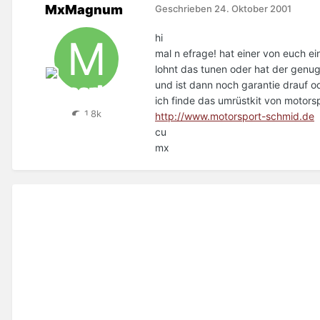
MxMagnum
Geschrieben
24. Oktober 2001
hi
mal n efrage! hat einer von euch e
lohnt das tunen oder hat der genu
und ist dann noch garantie drauf o
ich finde das umrüstkit von motors
1,8k
http://www.motorsport-schmid.de
cu
mx