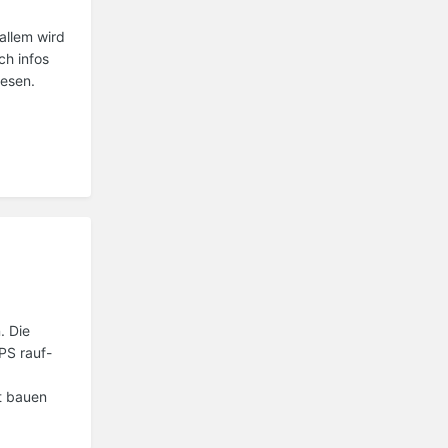
allem wird
ch infos
esen.
. Die
PS rauf-
ät bauen