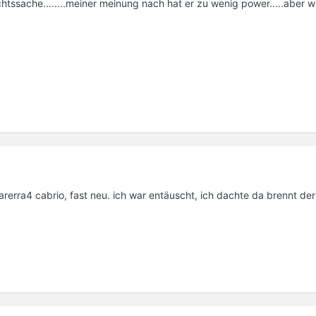
htssache........meiner meinung nach hat er zu wenig power.....aber 
rerra4 cabrio, fast neu. ich war entäuscht, ich dachte da brennt der