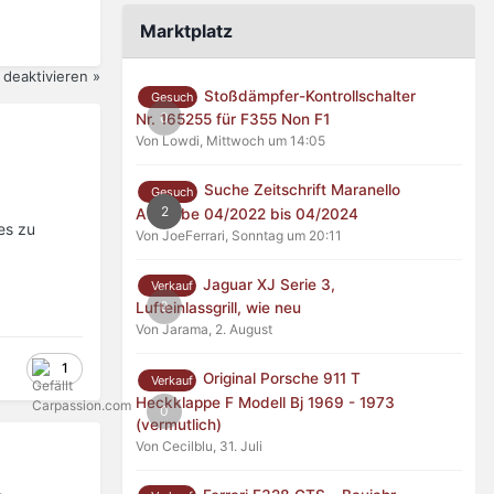
Marktplatz
deaktivieren »
Stoßdämpfer-Kontrollschalter
Gesuch
0
Nr. 165255 für F355 Non F1
Von Lowdi,
Mittwoch um 14:05
Suche Zeitschrift Maranello
Gesuch
2
Ausgabe 04/2022 bis 04/2024
es zu
Von JoeFerrari,
Sonntag um 20:11
Jaguar XJ Serie 3,
Verkauf
0
Lufteinlassgrill, wie neu
Von Jarama,
2. August
1
Original Porsche 911 T
Verkauf
Heckklappe F Modell Bj 1969 - 1973
0
(vermutlich)
Von Cecilblu,
31. Juli