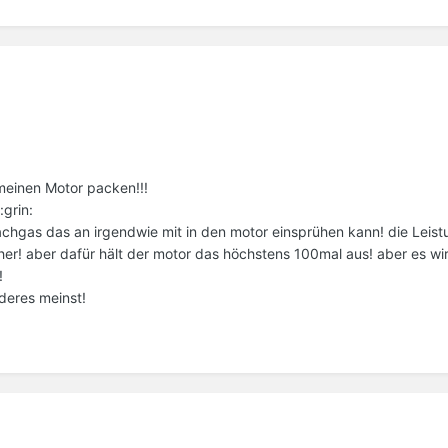
meinen Motor packen!!!
grin:
achgas das an irgendwie mit in den motor einsprühen kann! die Leistu
her! aber dafür hält der motor das höchstens 100mal aus! aber es wir
!
deres meinst!