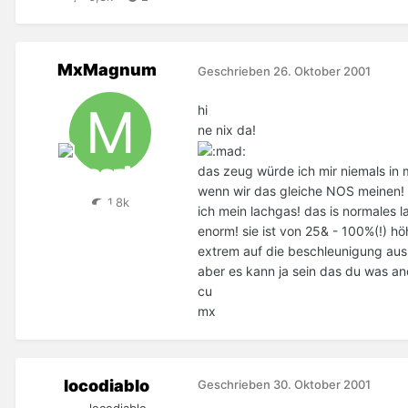
MxMagnum
Geschrieben
26. Oktober 2001
hi
ne nix da!
das zeug würde ich mir niemals in 
wenn wir das gleiche NOS meinen! :
1,8k
ich mein lachgas! das is normales l
enorm! sie ist von 25& - 100%(!) hö
extrem auf die beschleunigung aus
aber es kann ja sein das du was an
cu
mx
locodiablo
Geschrieben
30. Oktober 2001