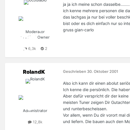
ja ja ich meine schon dasselbe........
ich kenne mehrere personen die da
das lachgas ja nur bei voller besch
bist oder es dich einfach nur so in
gruss gian-carlo
Moderator
Certified Owner
6,3k
2
RolandK
Geschrieben
30. Oktober 2001
Also ich kann dir einen abolut ser
Ich kenne die persönlich. Die habe
Aber dafür verspricht dir der keine
meisten Tuner zeigen Dir Gutachte
und runterbescheissen.
Administrator
Vor allem, wenn Du dir vorort mal d
und liefern. Die bauen auch den Mot
12,8k