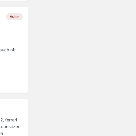
Autor
auch oft
, ferrari
tobesitzer
en