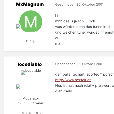
MxMagnum
Geschrieben
26. Oktober 2001
hi
mhh das is ja sch.... :roll:
was würden denn das tunen koste
und welchen tuner würdet ihr empf
cu
1,8k
mx
locodiablo
Geschrieben
26. Oktober 2001
gemballa, techart, sportec ? porsch
http://www.nextek.ch
Nos ist halt noch relativ preiswer
gian-carlo
Moderator
Certified Owner
6,3k
2