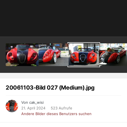
20061103-Bild 027 (Medium).jpg
Von cak_wisi
21. April 2024
523 Aufrufe
Andere Bilder dieses Benutzers suchen