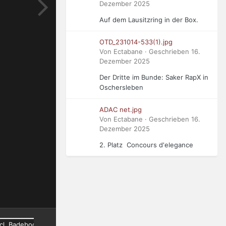
Dezember 2025
Auf dem Lausitzring in der Box.
OTD_231014-533(1).jpg
Von Ectabane · Geschrieben
16.
Dezember 2025
Der Dritte im Bunde: Saker RapX in
Oschersleben
ADAC net.jpg
Von Ectabane · Geschrieben
16.
Dezember 2025
2. Platz Concours d'elegance