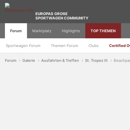
EUROPAS GROßE
SPORTWAGEN COMMUNITY
Forum
Marktplatz
Highlights
TOP THEMEN
Sportwagen Forum
Themen Forum
Clubs
Certified 
Forum
Galerie
Ausfahrten & Treffen
St. Tropez III
Beachpar