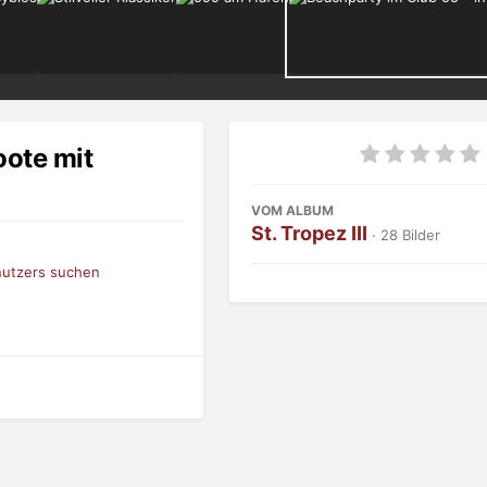
oote mit
VOM ALBUM
St. Tropez III
· 28 Bilder
nutzers suchen