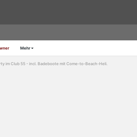
Owner
Mehr
ty im Club 55 - incl. Badeboote mit Come-to-Beach-Heli.