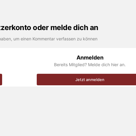
utzerkonto oder melde dich an
haben, um einen Kommentar verfassen zu können
Anmelden
Bereits Mitglied? Melde dich hier an.
Jetzt anmelden
ty im Club 55 - incl. Badeboote mit Come-to-Beach-Heli.
Impressum
Datenschutzerklärung
Werben
Kontakt
© 1996-2026 by Carpassion.com. Alle Rechte vorbehalten.