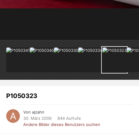
P1050323
Von ajzahn
30. März 2009
844 Aufrufe
Andere Bilder dieses Benutzers suchen