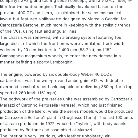
company’s 2+2 grand touring sedan concept, with a V12-cylinder, 4-
liter front-mounted engine. Technically developed based on the
previous 400 GT and Islero, it maintained the same mechanical
layout but featured a silhouette designed by Marcello Gandini for
Carrozzeria Bertone, much more in keeping with the stylistic trends
of the ‘70s, using taut and angular lines.
The chassis was renewed, with a braking system featuring four
large discs, of which the front ones were ventilated, track width
widened by 10 centimeters to 1,490 mm (58,7 in), and 15”
Campagnolo magnesium wheels, to enter the new decade in a
manner befitting a sporty Lamborghini.
The engine, powered by six double-body Weber 40 DCOE
carburetors, was the well-proven Lamborghini V12, with double
overhead camshafts per bank, capable of delivering 350 hp for a top
speed of 260 km/h (161 mph).
The bodywork of the pre-series units was assembled by Carrozzeria
Marazzi of Caronno Pertusella (Varese), which had just finished
production of the Islero, while the series models would be produced
in Carrozzeria Bertone’s plant in Grugliasco (Turin). The last 100 units
of Jarama produced, in 1972, would be “hybrid”, with body panels
produced by Bertone and assembled at Marazzi.
The interior is very luxurious, with leather upholstery, air-