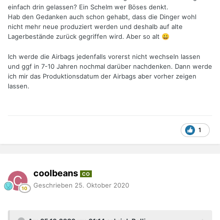
einfach drin gelassen? Ein Schelm wer Böses denkt.
Und dann hat man den Fall, wo nen "geschrotteter" Ferrari
Hab den Gedanken auch schon gehabt, dass die Dinger wohl
"eingeliefert" wird... alle Airbags offen... angeblich vor 1 Jahr
nicht mehr neue produziert werden und deshalb auf alte
erneuert... nur leider steht auf dem Airbag das
Lagerbestände zurück gegriffen wird. Aber so alt
😀
Produktionsdatum... was da schon 15 Jahre vorbei hatte...
ergo hat der Kunde geschätzte 6000€ bezahlt für einen
Ich werde die Airbags jedenfalls vorerst nicht wechseln lassen
Aufkleber für neue Airbags...??? (Von einer Ferrari
und ggf in 7-10 Jahren nochmal darüber nachdenken. Dann werde
Vertragswerkstatt in Deutschland... deren Namen ich mir
ich mir das Produktionsdatum der Airbags aber vorher zeigen
hier schenke...)
lassen.
Die Kohle kann man sich bedenkenlos sparen...
Solang die Airbags & Co. in der Diagnose keinen Fehler
1
anzeigen (der dann meist die Verkabelung betrifft) alles
gut...
Wie gesagt, meine ganz persönliche Meinung...!!!
coolbeans
CO
Geschrieben
25. Oktober 2020