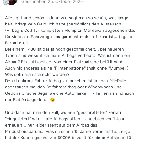
Geschrieben
25. Oktober 2020
Alles gut und schön... denn wie sagt man so schön, was lange
hält, bringt kein Geld. Ich halte (persönlich) den Austausch
(Airbag & Co.) für kompletten Mumpitz. Mal davon abgesehen das
für viele alte Fahrzeuge das gar nicht mehr lieferbar ist... (egal ob
Ferrari etc.)
Bei einem F430 ist das ja noch geschmeichelt... bei neueren
Typen sind wesentlich mehr Airbags verbaut... Was ist denn ein
Airbag? Ein Luftsack der von einer Platzpatrone befüllt wird...
Auch nix anderes als ne "Flintenpatrone" (halt ohne "Mumpel")
Was soll daran schlecht werden?
Den (Lenkrad) Fahrer Airbag zu tauschen ist ja noch PillePalle...
aber tausch mal den Beifahrerairbag oder Windowbags und
Gedöns... (scheißegal welche Automarke) --> Im Ferrari sind auch
nur Fiat Airbags drin...
😉
Und dann hat man den Fall, wo nen "geschrotteter" Ferrari
"eingeliefert" wird... alle Airbags offen... angeblich vor 1 Jahr
erneuert... nur leider steht auf dem Airbag das
Produktionsdatum... was da schon 15 Jahre vorbei hatte... ergo
hat der Kunde geschätzte 6000€ bezahlt für einen Aufkleber für