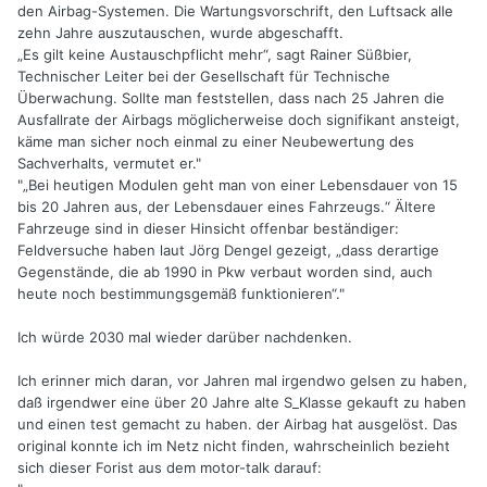
den Airbag-Systemen. Die Wartungsvorschrift, den Luftsack alle
zehn Jahre auszutauschen, wurde abgeschafft.
„Es gilt keine Austauschpflicht mehr“, sagt Rainer Süßbier,
Technischer Leiter bei der Gesellschaft für Technische
Überwachung. Sollte man feststellen, dass nach 25 Jahren die
Ausfallrate der Airbags möglicherweise doch signifikant ansteigt,
käme man sicher noch einmal zu einer Neubewertung des
Sachverhalts, vermutet er."
"„Bei heutigen Modulen geht man von einer Lebensdauer von 15
bis 20 Jahren aus, der Lebensdauer eines Fahrzeugs.“ Ältere
Fahrzeuge sind in dieser Hinsicht offenbar beständiger:
Feldversuche haben laut Jörg Dengel gezeigt, „dass derartige
Gegenstände, die ab 1990 in Pkw verbaut worden sind, auch
heute noch bestimmungsgemäß funktionieren“."
Ich würde 2030 mal wieder darüber nachdenken.
Ich erinner mich daran, vor Jahren mal irgendwo gelsen zu haben,
daß irgendwer eine über 20 Jahre alte S_Klasse gekauft zu haben
und einen test gemacht zu haben. der Airbag hat ausgelöst. Das
original konnte ich im Netz nicht finden, wahrscheinlich bezieht
sich dieser Forist aus dem motor-talk darauf: