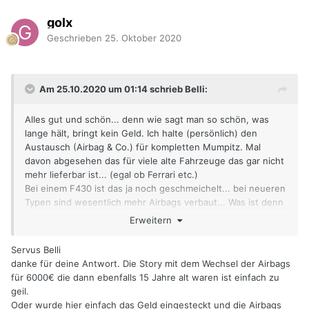
golx
Geschrieben
25. Oktober 2020
Am 25.10.2020 um 01:14 schrieb Belli:
Alles gut und schön... denn wie sagt man so schön, was
lange hält, bringt kein Geld. Ich halte (persönlich) den
Austausch (Airbag & Co.) für kompletten Mumpitz. Mal
davon abgesehen das für viele alte Fahrzeuge das gar nicht
mehr lieferbar ist... (egal ob Ferrari etc.)
Bei einem F430 ist das ja noch geschmeichelt... bei neueren
Typen sind wesentlich mehr Airbags verbaut... Was ist denn
ein Airbag? Ein Luftsack der von einer Platzpatrone befüllt
Erweitern
wird... Auch nix anderes als ne "Flintenpatrone" (halt ohne
"Mumpel") Was soll daran schlecht werden?
Servus Belli
Den (Lenkrad) Fahrer Airbag zu tauschen ist ja noch
danke für deine Antwort. Die Story mit dem Wechsel der Airbags
PillePalle... aber tausch mal den Beifahrerairbag oder
für 6000€ die dann ebenfalls 15 Jahre alt waren ist einfach zu
Windowbags und Gedöns... (scheißegal welche Automarke)
geil.
--> Im Ferrari sind auch nur Fiat Airbags drin...
😉
Oder wurde hier einfach das Geld eingesteckt und die Airbags