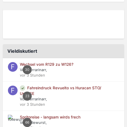
Vieldiskutiert
Wechsel vom R129 zu W126?
Von Ferrarinarr,
30
vor 3 Stunden
Fahreindruck Revuelto vs Huracan STO/
Urus SE
23
Von Ferrarinarr,
vor 3 Stunden
Spritpreise - langsam wirds frech
Von tollewurst,
66