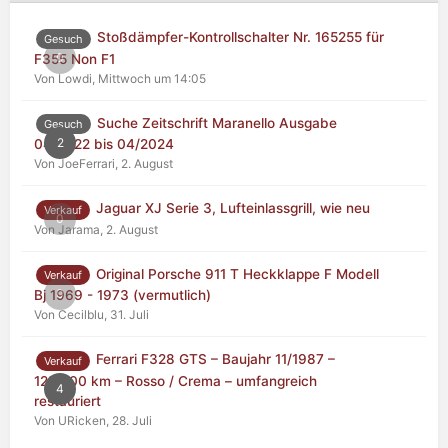
Stoßdämpfer-Kontrollschalter Nr. 165255 für
Gesuch
0
F355 Non F1
Von Lowdi,
Mittwoch um 14:05
Suche Zeitschrift Maranello Ausgabe
Gesuch
2
04/2022 bis 04/2024
Von JoeFerrari,
2. August
Jaguar XJ Serie 3, Lufteinlassgrill, wie neu
Verkauf
0
Von Jarama,
2. August
Original Porsche 911 T Heckklappe F Modell
Verkauf
0
Bj 1969 - 1973 (vermutlich)
Von Cecilblu,
31. Juli
Ferrari F328 GTS – Baujahr 11/1987 –
Verkauf
125.000 km – Rosso / Crema – umfangreich
4
restauriert
Von URicken,
28. Juli