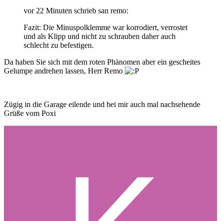
vor 22 Minuten schrieb san remo:
Fazit:
Die Minuspol
klemme
war korr
odiert, verrostet
und als
Kl
i
pp und n
icht zu
schrauben daher auc
h
schlecht zu befestige
n.
Da haben Sie sich mit dem roten Phänomen aber ein gescheites
Gelumpe andrehen lassen, Herr Remo
Zügig in die Garage eilende und bei mir auch mal nachsehende
Grüße vom Poxi