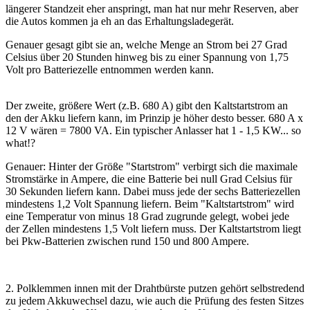
längerer Standzeit eher anspringt, man hat nur mehr Reserven, aber
die Autos kommen ja eh an das Erhaltungsladegerät.
Genauer gesagt gibt sie an, welche Menge an Strom bei 27 Grad
Celsius über 20 Stunden hinweg bis zu einer Spannung von 1,75
Volt pro Batteriezelle entnommen werden kann.
Der zweite, größere Wert (z.B. 680 A) gibt den Kaltstartstrom an
den der Akku liefern kann, im Prinzip je höher desto besser. 680 A x
12 V wären = 7800 VA. Ein typischer Anlasser hat 1 - 1,5 KW... so
what!?
Genauer: Hinter der Größe "Startstrom" verbirgt sich die maximale
Stromstärke in Ampere, die eine Batterie bei null Grad Celsius für
30 Sekunden liefern kann. Dabei muss jede der sechs Batteriezellen
mindestens 1,2 Volt Spannung liefern. Beim "Kaltstartstrom" wird
eine Temperatur von minus 18 Grad zugrunde gelegt, wobei jede
der Zellen mindestens 1,5 Volt liefern muss. Der Kaltstartstrom liegt
bei Pkw-Batterien zwischen rund 150 und 800 Ampere.
2. Polklemmen innen mit der Drahtbürste putzen gehört selbstredend
zu jedem Akkuwechsel dazu, wie auch die Prüfung des festen Sitzes