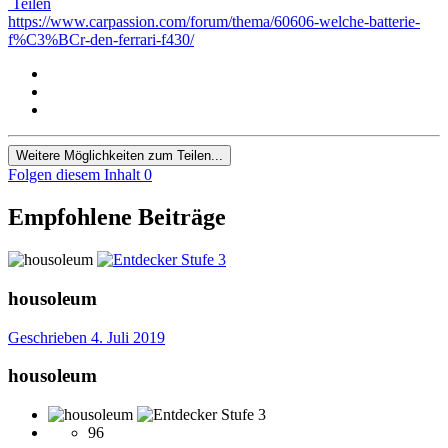
Teilen
https://www.carpassion.com/forum/thema/60606-welche-batterie-
f%C3%BCr-den-ferrari-f430/
Weitere Möglichkeiten zum Teilen...
Folgen diesem Inhalt
0
Empfohlene Beiträge
housoleum
Geschrieben
4. Juli 2019
housoleum
96