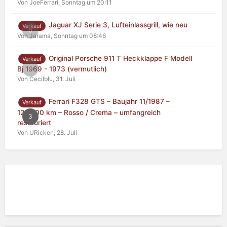
Von JoeFerrari,
Sonntag um 20:11
Jaguar XJ Serie 3, Lufteinlassgrill, wie neu
Verkauf
0
Von Jarama,
Sonntag um 08:46
Original Porsche 911 T Heckklappe F Modell
Verkauf
0
Bj 1969 - 1973 (vermutlich)
Von Cecilblu,
31. Juli
Ferrari F328 GTS – Baujahr 11/1987 –
Verkauf
125.000 km – Rosso / Crema – umfangreich
3
restauriert
Von URicken,
28. Juli