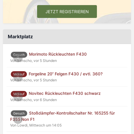
JETZT REGISTRIEREN
Marktplatz
Morimoto Rückleuchten F430
Gesuch
0
Von kenscho,
vor 5 Stunden
Forgeline 20“ Felgen F430 / evtl. 360?
Verkauf
0
Von kenscho,
vor 5 Stunden
Novitec Rückleuchten F430 schwarz
Verkauf
0
Von kenscho,
vor 6 Stunden
Stoßdämpfer-Kontrollschalter Nr. 165255 für
Gesuch
0
F355 Non F1
Von Lowdi,
Mittwoch um 14:05