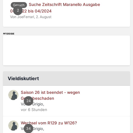
Suche Zeitschrift Maranello Ausgabe
Gesuch
2
04/2022 bis 04/2024
Von JoeFerrari,
2. August
Vieldiskutiert
Saison 26 ist beendet - wegen
Getriebeschaden
24
Von Il Grigio,
vor 6 Stunden
Wechsel vom R129 zu W126?
Von Il Grigio,
34