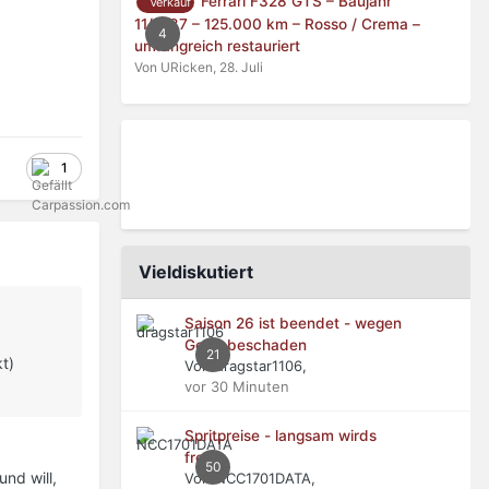
Ferrari F328 GTS – Baujahr
Verkauf
11/1987 – 125.000 km – Rosso / Crema –
4
umfangreich restauriert
Von URicken,
28. Juli
1
Vieldiskutiert
Saison 26 ist beendet - wegen
Getriebeschaden
21
t)
Von dragstar1106,
vor 30 Minuten
Spritpreise - langsam wirds
frech
50
nd will,
Von NCC1701DATA,