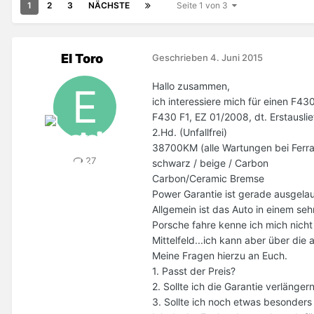
1
2
3
NÄCHSTE
Seite 1 von 3
El Toro
Geschrieben
4. Juni 2015
Hallo zusammen,
ich interessiere mich für einen F43
F430 F1, EZ 01/2008, dt. Erstausli
2.Hd. (Unfallfrei)
38700KM (alle Wartungen bei Ferra
27
schwarz / beige / Carbon
Carbon/Ceramic Bremse
Power Garantie ist gerade ausgela
Allgemein ist das Auto in einem seh
Porsche fahre kenne ich mich nicht
Mittelfeld...ich kann aber über die
Meine Fragen hierzu an Euch.
1. Passt der Preis?
2. Sollte ich die Garantie verläng
3. Sollte ich noch etwas besonder