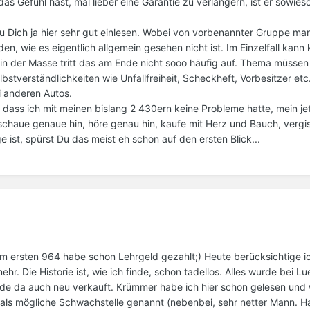
s Gefühl hast, mal lieber eine Garantie zu verlängern, ist er sowieso
Du Dich ja hier sehr gut einlesen. Wobei von vorbenannter Gruppe m
n, wie es eigentlich allgemein gesehen nicht ist. Im Einzelfall kann 
 in der Masse tritt das am Ende nicht sooo häufig auf. Thema müssen 
tverständlichkeiten wie Unfallfreiheit, Scheckheft, Vorbesitzer etc.
ei anderen Autos.
ass ich mit meinen bislang 2 430ern keine Probleme hatte, mein je
, schaue genaue hin, höre genau hin, kaufe mit Herz und Bauch, vergi
e ist, spürst Du das meist eh schon auf den ersten Blick...
em ersten 964 habe schon Lehrgeld gezahlt;) Heute berücksichtige i
. Die Historie ist, wie ich finde, schon tadellos. Alles wurde bei Lu
e da auch neu verkauft. Krümmer habe ich hier schon gelesen und 
als mögliche Schwachstelle genannt (nebenbei, sehr netter Mann. 