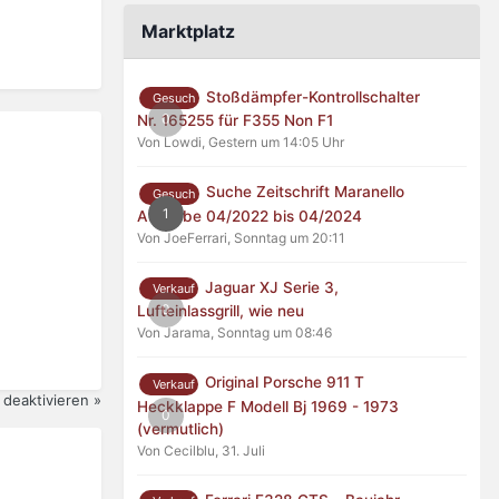
Marktplatz
Stoßdämpfer-Kontrollschalter
Gesuch
0
Nr. 165255 für F355 Non F1
Von Lowdi,
Gestern um 14:05 Uhr
Suche Zeitschrift Maranello
Gesuch
1
Ausgabe 04/2022 bis 04/2024
Von JoeFerrari,
Sonntag um 20:11
Jaguar XJ Serie 3,
Verkauf
0
Lufteinlassgrill, wie neu
Von Jarama,
Sonntag um 08:46
Original Porsche 911 T
Verkauf
deaktivieren »
Heckklappe F Modell Bj 1969 - 1973
0
(vermutlich)
Von Cecilblu,
31. Juli