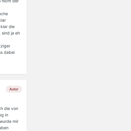
 nicht der
anche
klar
klar die
 sind ja eh
tziger
ss dabei
Autor
ch die von
eg in
wurde mir
Haben