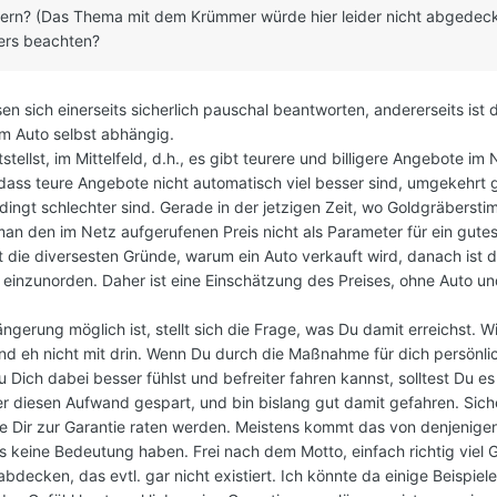
ängern? (Das Thema mit dem Krümmer würde hier leider nicht abgedeck
ders beachten?
sen sich einerseits sicherlich pauschal beantworten, andererseits ist 
m Auto selbst abhängig.
ststellst, im Mittelfeld, d.h., es gibt teurere und billigere Angebote im
dass teure Angebote nicht automatisch viel besser sind, umgekehrt gi
ingt schlechter sind. Gerade in der jetzigen Zeit, wo Goldgräberst
man den im Netz aufgerufenen Preis nicht als Parameter für ein gute
 die diversesten Gründe, warum ein Auto verkauft wird, danach ist 
s einzunorden. Daher ist eine Einschätzung des Preises, ohne Auto u
ängerung möglich ist, stellt sich die Frage, was Du damit erreichst. W
d eh nicht mit drin. Wenn Du durch die Maßnahme für dich persönli
Du Dich dabei besser fühlst und befreiter fahren kannst, solltest Du e
r diesen Aufwand gespart, und bin bislang gut damit gefahren. Sich
e Dir zur Garantie raten werden. Meistens kommt das von denjenigen,
is keine Bedeutung haben. Frei nach dem Motto, einfach richtig viel 
abdecken, das evtl. gar nicht existiert. Ich könnte da einige Beispiel