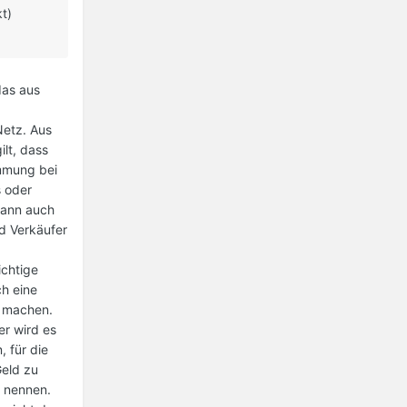
t)
das aus
 Netz. Aus
lt, dass
immung bei
s oder
dann auch
nd Verkäufer
ichtige
ch eine
s machen.
er wird es
 für die
Geld zu
e nennen.