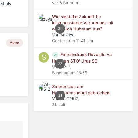
vor 6 Stunden
it als
Wie sieht die Zukunft für
leistungsstarke Verbrenner mit
32
ordentlich Hubraum aus?
Von Kazuya,
Gestern um 11:41 Uhr
Autor
Fahreindruck Revuelto vs
Huracan STO/ Urus SE
22
Von stelli,
Samstag um 18:59
Zahnbolzen am
Handbremshebel gebrochen
21
Von WI-TR512,
31. Juli