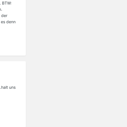
. BTW:
n.
 der
 es denn
.halt uns