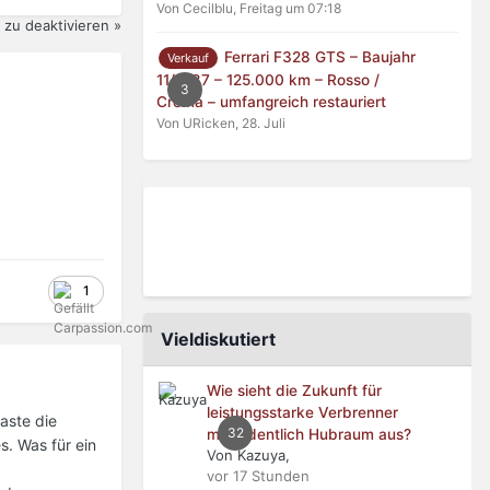
Von Cecilblu,
Freitag um 07:18
zu deaktivieren »
Ferrari F328 GTS – Baujahr
Verkauf
11/1987 – 125.000 km – Rosso /
3
Crema – umfangreich restauriert
Von URicken,
28. Juli
1
Vieldiskutiert
Wie sieht die Zukunft für
leistungsstarke Verbrenner
aste die
32
mit ordentlich Hubraum aus?
. Was für ein
Von Kazuya,
vor 17 Stunden