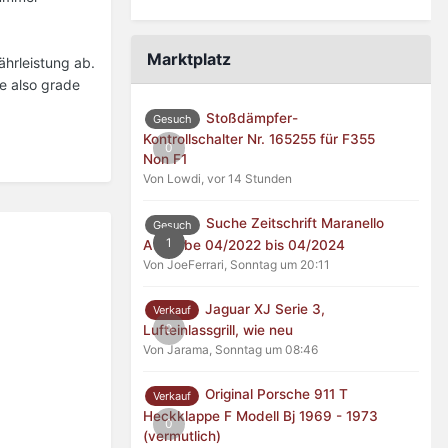
Marktplatz
ährleistung ab.
be also grade
Stoßdämpfer-
Gesuch
Kontrollschalter Nr. 165255 für F355
0
Non F1
Von Lowdi,
vor 14 Stunden
Suche Zeitschrift Maranello
Gesuch
1
Ausgabe 04/2022 bis 04/2024
Von JoeFerrari,
Sonntag um 20:11
Jaguar XJ Serie 3,
Verkauf
0
Lufteinlassgrill, wie neu
Von Jarama,
Sonntag um 08:46
Original Porsche 911 T
Verkauf
Heckklappe F Modell Bj 1969 - 1973
0
(vermutlich)