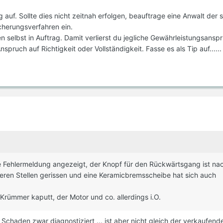
uf. Sollte dies nicht zeitnah erfolgen, beauftrage eine Anwalt der s
cherungsverfahren ein.
n selbst in Auftrag. Damit verlierst du jegliche Gewährleistungsansp
spruch auf Richtigkeit oder Vollständigkeit. Fasse es als Tip auf.....
ine Fehlermeldung angezeigt, der Knopf für den Rückwärtsgang ist na
eren Stellen gerissen und eine Keramicbremsscheibe hat sich auch
 Krümmer kaputt, der Motor und co. allerdings i.O.
n Schaden zwar diagnostiziert ... ist aber nicht gleich der verkaufend