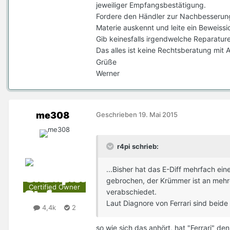
jeweiliger Empfangsbestätigung.
Fordere den Händler zur Nachbesserung a
Materie auskennt und leite ein Beweissi
Gib keinesfalls irgendwelche Reparature
Das alles ist keine Rechtsberatung mit An
Grüße
Werner
me308
Geschrieben
19. Mai 2015
r4pi schrieb:
...Bisher hat das E-Diff mehrfach e
gebrochen, der Krümmer ist an mehr
Certified Owner
verabschiedet.
Laut Diagnore von Ferrari sind beide
4,4k
2
so wie sich das anhört, hat "Ferrari" de