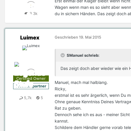
Erst einmal der Kläger bleibt wenn nicht
Wagen wenn man es so sieht aber wenn 
du in sichern Händen. Das zeigt doch ab
3,3k
Luimex
Geschrieben
19. Mai 2015
SManuel schrieb:
Das zeigt doch aber wieder wie ein H
Certified Owner
Manuel, mach mal halblang.
Premiumpartner
Ricky,
erstmal ist es sehr ärgerlich, wenn Du 
5,7k
5
Ohne genaue Kenntniss Deines Vertragwe
Rat zu geben.
Dennoch sehe ich es aus - meiner Sicht
kannst.
Schildere dem Händler gerne vorab tele