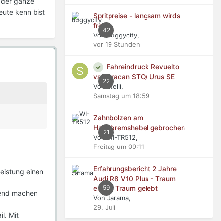
t der ganze
eute kenn bist
Spritpreise - langsam wirds
frech
42
Von buggycity,
vor 19 Stunden
Fahreindruck Revuelto
vs Huracan STO/ Urus SE
22
Von stelli,
Samstag um 18:59
Zahnbolzen am
Handbremshebel gebrochen
21
Von WI-TR512,
Freitag um 09:11
Erfahrungsbericht 2 Jahre
leistung einen
Audi R8 V10 Plus - Traum
59
erfüllt, Traum gelebt
ltend machen
Von Jarama,
29. Juli
l. Mit