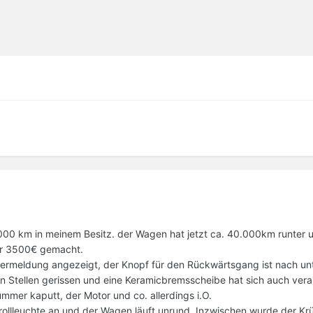
 3000 km in meinem Besitz. der Wagen hat jetzt ca. 40.000km runter 
ür 3500€ gemacht.
hlermeldung angezeigt, der Knopf für den Rückwärtsgang ist nach un
n Stellen gerissen und eine Keramicbremsscheibe hat sich auch vera
ümmer kaputt, der Motor und co. allerdings i.O.
ollleuchte an und der Wagen läuft unrund. Inzwischen wurde der K