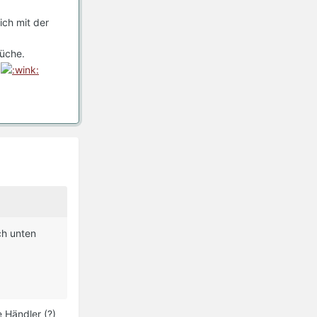
ich mit der
rüche.
.
ch unten
e Händler (?)