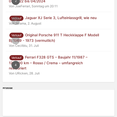
2
04/2022 bis 04/2024
Von JoeFerrari,
Sonntag um 20:11
Jaguar XJ Serie 3, Lufteinlassgrill, wie neu
Verkauf
0
Von Jarama,
2. August
Original Porsche 911 T Heckklappe F Modell
Verkauf
0
Bj 1969 - 1973 (vermutlich)
Von Cecilblu,
31. Juli
Ferrari F328 GTS – Baujahr 11/1987 –
Verkauf
125.000 km – Rosso / Crema – umfangreich
4
restauriert
Von URicken,
28. Juli