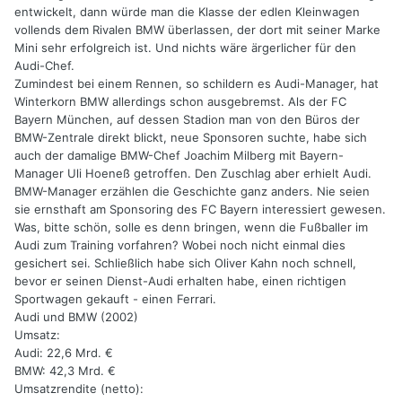
entwickelt, dann würde man die Klasse der edlen Kleinwagen
vollends dem Rivalen BMW überlassen, der dort mit seiner Marke
Mini sehr erfolgreich ist. Und nichts wäre ärgerlicher für den
Audi-Chef.
Zumindest bei einem Rennen, so schildern es Audi-Manager, hat
Winterkorn BMW allerdings schon ausgebremst. Als der FC
Bayern München, auf dessen Stadion man von den Büros der
BMW-Zentrale direkt blickt, neue Sponsoren suchte, habe sich
auch der damalige BMW-Chef Joachim Milberg mit Bayern-
Manager Uli Hoeneß getroffen. Den Zuschlag aber erhielt Audi.
BMW-Manager erzählen die Geschichte ganz anders. Nie seien
sie ernsthaft am Sponsoring des FC Bayern interessiert gewesen.
Was, bitte schön, solle es denn bringen, wenn die Fußballer im
Audi zum Training vorfahren? Wobei noch nicht einmal dies
gesichert sei. Schließlich habe sich Oliver Kahn noch schnell,
bevor er seinen Dienst-Audi erhalten habe, einen richtigen
Sportwagen gekauft - einen Ferrari.
Audi und BMW (2002)
Umsatz:
Audi: 22,6 Mrd. €
BMW: 42,3 Mrd. €
Umsatzrendite (netto):