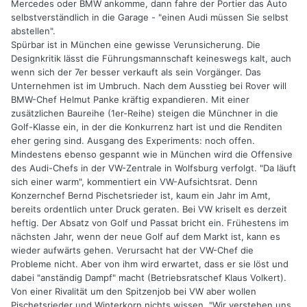
Mercedes oder BMW ankomme, dann fahre der Portier das Auto
selbstverständlich in die Garage - "einen Audi müssen Sie selbst
abstellen".
Spürbar ist in München eine gewisse Verunsicherung. Die
Designkritik lässt die Führungsmannschaft keineswegs kalt, auch
wenn sich der 7er besser verkauft als sein Vorgänger. Das
Unternehmen ist im Umbruch. Nach dem Ausstieg bei Rover will
BMW-Chef Helmut Panke kräftig expandieren. Mit einer
zusätzlichen Baureihe (1er-Reihe) steigen die Münchner in die
Golf-Klasse ein, in der die Konkurrenz hart ist und die Renditen
eher gering sind. Ausgang des Experiments: noch offen.
Mindestens ebenso gespannt wie in München wird die Offensive
des Audi-Chefs in der VW-Zentrale in Wolfsburg verfolgt. "Da läuft
sich einer warm", kommentiert ein VW-Aufsichtsrat. Denn
Konzernchef Bernd Pischetsrieder ist, kaum ein Jahr im Amt,
bereits ordentlich unter Druck geraten. Bei VW kriselt es derzeit
heftig. Der Absatz von Golf und Passat bricht ein. Frühestens im
nächsten Jahr, wenn der neue Golf auf dem Markt ist, kann es
wieder aufwärts gehen. Verursacht hat der VW-Chef die
Probleme nicht. Aber von ihm wird erwartet, dass er sie löst und
dabei "anständig Dampf" macht (Betriebsratschef Klaus Volkert).
Von einer Rivalität um den Spitzenjob bei VW aber wollen
Pischetsrieder und Winterkorn nichts wissen. "Wir verstehen uns