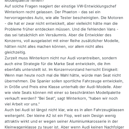
Modellpalette fehlen?
Auf solche Fragen reagiert der einstige VW-Entwicklungschef
Winterkorn recht gelassen. Der Phaeton - das sei ein
hervorragendes Auto, wie alle Tester bescheinigten. Die Motoren
- die hat er zwar nicht entwickelt, aber vielleicht hätte man die
Probleme früher entdecken müssen. Und die fehlenden Vans -
das sei tatsächlich ein Versäumnis. Aber die Entwickler des
Konzerns, voll ausgelastet mit einer Reihe zusätzlicher Modelle,
hätten nicht alles machen können, vor allem nicht alles
gleichzeitig.
Zurzeit muss Winterkorn nicht nur Audi vorantreiben, sondern
auch eine Strategie für die Marke Seat entwickeln, die ihm
ebenfalls unterstellt ist. Im Konzernvorstand herrscht Einigkeit:
Wenn man heute noch mal die Wahl hätte, würde man Seat nicht
übernehmen. Die Spanier sollen sportliche Fahrzeuge entwickeln,
in Größe und Preis eine Klasse unterhalb der Audi-Modelle. Aber
wie viele Seats können mit einer so beschränkten Modellpalette
verkauft werden? "Bei Seat", sagt Winterkorn, "haben wir noch
viel Arbeit vor uns."
Auch bei Audi ist längst nicht klar, wie es in allen Fahrzeugklassen
weitergeht. Der kleine A2 ist ein Flop, weil sein Design wenig
attraktiv wirkt und er wegen seiner Aluminiumkarosserie in der
Kleinwagenklasse zu teuer ist. Aber wenn Audi keinen Nachfolger