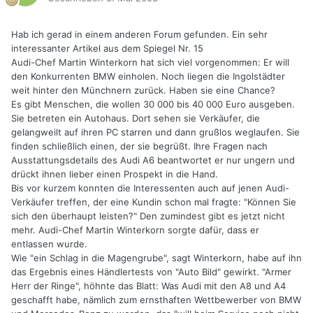
Hab ich gerad in einem anderen Forum gefunden. Ein sehr
interessanter Artikel aus dem Spiegel Nr. 15
Audi-Chef Martin Winterkorn hat sich viel vorgenommen: Er will
den Konkurrenten BMW einholen. Noch liegen die Ingolstädter
weit hinter den Münchnern zurück. Haben sie eine Chance?
Es gibt Menschen, die wollen 30 000 bis 40 000 Euro ausgeben.
Sie betreten ein Autohaus. Dort sehen sie Verkäufer, die
gelangweilt auf ihren PC starren und dann grußlos weglaufen. Sie
finden schließlich einen, der sie begrüßt. Ihre Fragen nach
Ausstattungsdetails des Audi A6 beantwortet er nur ungern und
drückt ihnen lieber einen Prospekt in die Hand.
Bis vor kurzem konnten die Interessenten auch auf jenen Audi-
Verkäufer treffen, der eine Kundin schon mal fragte: "Können Sie
sich den überhaupt leisten?" Den zumindest gibt es jetzt nicht
mehr. Audi-Chef Martin Winterkorn sorgte dafür, dass er
entlassen wurde.
Wie "ein Schlag in die Magengrube", sagt Winterkorn, habe auf ihn
das Ergebnis eines Händlertests von "Auto Bild" gewirkt. "Armer
Herr der Ringe", höhnte das Blatt: Was Audi mit den A8 und A4
geschafft habe, nämlich zum ernsthaften Wettbewerber von BMW