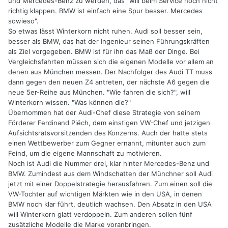
und Mercedes-Benz zu werden, das "will beim Service noch nicht
richtig klappen. BMW ist einfach eine Spur besser. Mercedes
sowieso".
So etwas lässt Winterkorn nicht ruhen. Audi soll besser sein,
besser als BMW, das hat der Ingenieur seinen Führungskräften
als Ziel vorgegeben. BMW ist für ihn das Maß der Dinge. Bei
Vergleichsfahrten müssen sich die eigenen Modelle vor allem an
denen aus München messen. Der Nachfolger des Audi TT muss
dann gegen den neuen Z4 antreten, der nächste A6 gegen die
neue 5er-Reihe aus München. "Wie fahren die sich?", will
Winterkorn wissen. "Was können die?"
Übernommen hat der Audi-Chef diese Strategie von seinem
Förderer Ferdinand Piëch, dem einstigen VW-Chef und jetzigen
Aufsichtsratsvorsitzenden des Konzerns. Auch der hatte stets
einen Wettbewerber zum Gegner ernannt, mitunter auch zum
Feind, um die eigene Mannschaft zu motivieren.
Noch ist Audi die Nummer drei, klar hinter Mercedes-Benz und
BMW. Zumindest aus dem Windschatten der Münchner soll Audi
jetzt mit einer Doppelstrategie herausfahren. Zum einen soll die
VW-Tochter auf wichtigen Märkten wie in den USA, in denen
BMW noch klar führt, deutlich wachsen. Den Absatz in den USA
will Winterkorn glatt verdoppeln. Zum anderen sollen fünf
zusätzliche Modelle die Marke voranbringen.