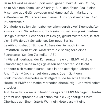
Beim A3 wird es einen Sportkombi geben, beim A6 ein Coupé,
beim A8 einen Kombi, als A7 bringt Audi den "Pikes Peak", eine
Mischung aus Geländewagen und Kombi auf den Markt, und
außerdem will Winterkorn noch einen Audi-Sportwagen mit 420
PS entwickeln.
Die Modelle sollen sich dabei vor allem durch zwei Eigenschaften
auszeichnen: Sie sollen sportlich sein und mit ausgezeichnetem
Design auffallen. Besonders im Design, glaubt Winterkorn, leistet
sich BMW derzeit Schwächen. Der neue 5er ist
gewöhnungsbedürftig, das Äußere des 7er noch immer
umstritten. Gern zitiert Winterkorn die Schlagzeile eines
Fachblatts: "Schöne 7er heißen A8".
Im Vierzylinderhaus, der Konzernzentrale von BMW, wird die
Kampfansage keineswegs gelassen beobachtet. Vielleicht
erinnern sich manche daran, dass in den achtziger Jahren der
Angriff der Münchner auf den damals übermächtigen
Konkurrenten Mercedes in Stuttgart müde belächelt wurde.
Heute ist BMW der Marke Mercedes ebenbürtig - und wird selbst
attackiert.
Auf diese für sie neue Situation reagieren BMW-Manager mitunter
gereizt und sprechen Audi schon mal die Zugehörigkeit zum
Oberhaus ab. Einer lästert: Wenn ein Hotelgast mit einem