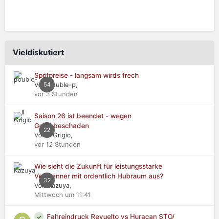
Vieldiskutiert
Spritpreise - langsam wirds frech
Von double-p,
54
vor 3 Stunden
Saison 26 ist beendet - wegen
Getriebeschaden
22
Von Il Grigio,
vor 12 Stunden
Wie sieht die Zukunft für leistungsstarke
Verbrenner mit ordentlich Hubraum aus?
32
Von Kazuya,
Mittwoch um 11:41
Fahreindruck Revuelto vs Huracan STO/