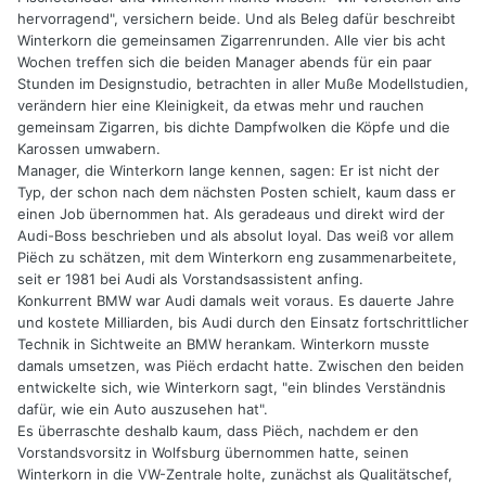
hervorragend", versichern beide. Und als Beleg dafür beschreibt
Winterkorn die gemeinsamen Zigarrenrunden. Alle vier bis acht
Wochen treffen sich die beiden Manager abends für ein paar
Stunden im Designstudio, betrachten in aller Muße Modellstudien,
verändern hier eine Kleinigkeit, da etwas mehr und rauchen
gemeinsam Zigarren, bis dichte Dampfwolken die Köpfe und die
Karossen umwabern.
Manager, die Winterkorn lange kennen, sagen: Er ist nicht der
Typ, der schon nach dem nächsten Posten schielt, kaum dass er
einen Job übernommen hat. Als geradeaus und direkt wird der
Audi-Boss beschrieben und als absolut loyal. Das weiß vor allem
Piëch zu schätzen, mit dem Winterkorn eng zusammenarbeitete,
seit er 1981 bei Audi als Vorstandsassistent anfing.
Konkurrent BMW war Audi damals weit voraus. Es dauerte Jahre
und kostete Milliarden, bis Audi durch den Einsatz fortschrittlicher
Technik in Sichtweite an BMW herankam. Winterkorn musste
damals umsetzen, was Piëch erdacht hatte. Zwischen den beiden
entwickelte sich, wie Winterkorn sagt, "ein blindes Verständnis
dafür, wie ein Auto auszusehen hat".
Es überraschte deshalb kaum, dass Piëch, nachdem er den
Vorstandsvorsitz in Wolfsburg übernommen hatte, seinen
Winterkorn in die VW-Zentrale holte, zunächst als Qualitätschef,