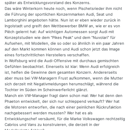
später als Entwicklungsvorstand des Konzerns.
Das wäre Winterkorn heute noch, wenn Pischetsrieder ihm nicht
die Führung der sportlichen Konzernmarken Audi, Seat und
Lamborghini angeboten hätte. Nun ist er eben wieder zurück in
Ingolstadt und greift den Wettbewerber BMW an, wie er es von
Piëch gelernt hat: Auf wichtigen Automessen sorgt Audi mit
Konzeptstudien wie dem "Pikes Peak" und dem "Nuvolari" für
Aufsehen, mit Modellen, die so oder so ähnlich in ein paar Jahren
auf den Markt kommen können und Audi schon jetzt das Image
eines fortschrittlichen Herstellers verschaffen.
In Wolfsburg wird die Audi-Offensive mit durchaus gemischten
Gefühlen beobachtet. Einerseits ist klar: Wenn Audi erfolgreich
ist, helfen die Gewinne dem gesamten Konzern. Andererseits
aber muss bei VW-Managern Frust aufkommen, wenn die Mutter
sich derzeit mit Negativmeldungen herumschlägt, während die
Tochter im Süden im Scheinwerferlicht glänzt.
Manch ein VW-Manager fragt dann schon mal: Wer hat denn den
Phaeton entwickelt, der sich nur schleppend verkauft? Wer hat
die Motoren entworfen, die nach einer peinlichen Rückrufaktion
nachgebessert werden mussten? Wer hat es als
Entwicklungschef versäumt, für die Marke Volkswagen rechtzeitig
Cabrios und Vans zu konstruieren, die derzeit in der