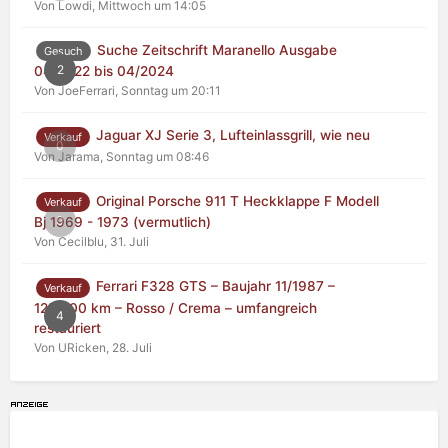
Von Lowdi,
Mittwoch um 14:05
Suche Zeitschrift Maranello Ausgabe
Gesuch
2
04/2022 bis 04/2024
Von JoeFerrari,
Sonntag um 20:11
Jaguar XJ Serie 3, Lufteinlassgrill, wie neu
Verkauf
0
Von Jarama,
Sonntag um 08:46
Original Porsche 911 T Heckklappe F Modell
Verkauf
0
Bj 1969 - 1973 (vermutlich)
Von Cecilblu,
31. Juli
Ferrari F328 GTS – Baujahr 11/1987 –
Verkauf
125.000 km – Rosso / Crema – umfangreich
4
restauriert
Von URicken,
28. Juli