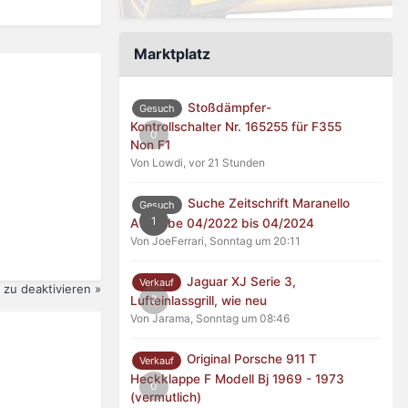
Marktplatz
Stoßdämpfer-
Gesuch
Kontrollschalter Nr. 165255 für F355
0
Non F1
Von Lowdi,
vor 21 Stunden
Suche Zeitschrift Maranello
Gesuch
1
Ausgabe 04/2022 bis 04/2024
Von JoeFerrari,
Sonntag um 20:11
Jaguar XJ Serie 3,
Verkauf
zu deaktivieren »
0
Lufteinlassgrill, wie neu
Von Jarama,
Sonntag um 08:46
Original Porsche 911 T
Verkauf
Heckklappe F Modell Bj 1969 - 1973
0
(vermutlich)