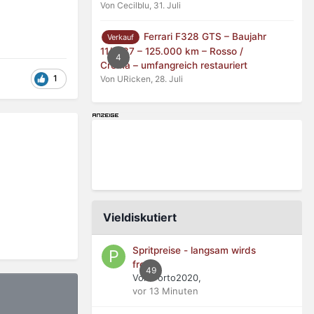
Von Cecilblu,
31. Juli
Ferrari F328 GTS – Baujahr
Verkauf
11/1987 – 125.000 km – Rosso /
4
Crema – umfangreich restauriert
1
Von URicken,
28. Juli
Vieldiskutiert
Spritpreise - langsam wirds
frech
49
Von Porto2020,
vor 13 Minuten