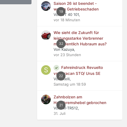
Saison 26 ist beendet -
wegen Getriebeschaden
19
Von GT 40 101,
vor 18 Minuten
Wie sieht die Zukunft für
leistungsstarke Verbrenner
32
mit ordentlich Hubraum aus?
Von Kazuya,
vor 23 Stunden
Fahreindruck Revuelto
vs Huracan STO/ Urus SE
22
Von stelli,
Samstag um 18:59
Zahnbolzen am
Handbremshebel gebrochen
21
Von WI-TR512,
31. Juli