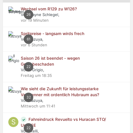
Wechsel vom R129 zu W126?
Von Wayne Schlegel,
26
vor 19 Minuten
Spritpreise - langsam wirds frech
Von Kazuya,
61
vor 6 Stunden
Saison 26 ist beendet - wegen
Getriebeschaden
22
Von Il Grigio,
Freitag um 18:35
Wie sieht die Zukunft für leistungsstarke
Verbrenner mit ordentlich Hubraum aus?
32
Von Kazuya,
Mittwoch um 11:41
Fahreindruck Revuelto vs Huracan STO/
Urus SE
22
Von stelli,