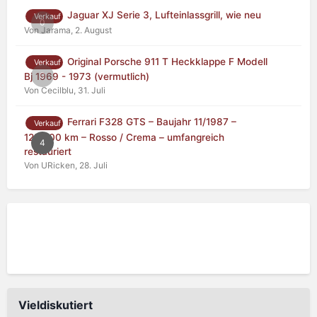
Jaguar XJ Serie 3, Lufteinlassgrill, wie neu
Verkauf
0
Von Jarama,
2. August
Original Porsche 911 T Heckklappe F Modell
Verkauf
0
Bj 1969 - 1973 (vermutlich)
Von Cecilblu,
31. Juli
Ferrari F328 GTS – Baujahr 11/1987 –
Verkauf
125.000 km – Rosso / Crema – umfangreich
4
restauriert
Von URicken,
28. Juli
Vieldiskutiert