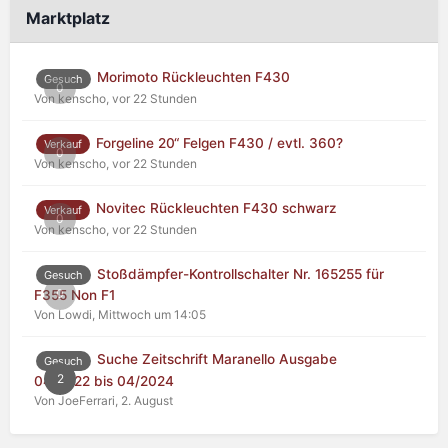
Marktplatz
Morimoto Rückleuchten F430
Gesuch
0
Von kenscho,
vor 22 Stunden
Forgeline 20“ Felgen F430 / evtl. 360?
Verkauf
0
Von kenscho,
vor 22 Stunden
Novitec Rückleuchten F430 schwarz
Verkauf
0
Von kenscho,
vor 22 Stunden
Stoßdämpfer-Kontrollschalter Nr. 165255 für
Gesuch
0
F355 Non F1
Von Lowdi,
Mittwoch um 14:05
Suche Zeitschrift Maranello Ausgabe
Gesuch
2
04/2022 bis 04/2024
Von JoeFerrari,
2. August