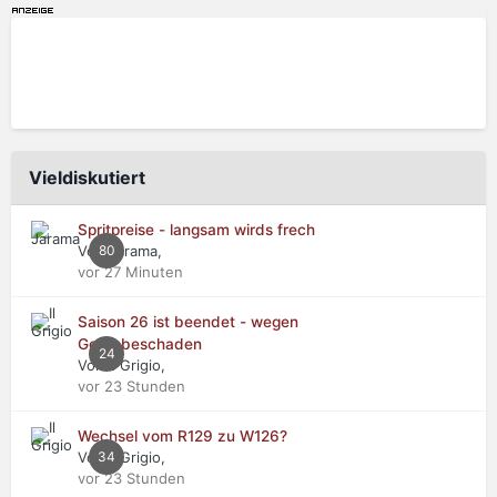
Vieldiskutiert
Spritpreise - langsam wirds frech
Von Jarama,
80
vor 27 Minuten
Saison 26 ist beendet - wegen
Getriebeschaden
24
Von Il Grigio,
vor 23 Stunden
Wechsel vom R129 zu W126?
Von Il Grigio,
34
vor 23 Stunden