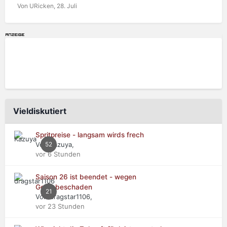
Von URicken,
28. Juli
Vieldiskutiert
Spritpreise - langsam wirds frech
Von Kazuya,
52
vor 6 Stunden
Saison 26 ist beendet - wegen
Getriebeschaden
21
Von dragstar1106,
vor 23 Stunden