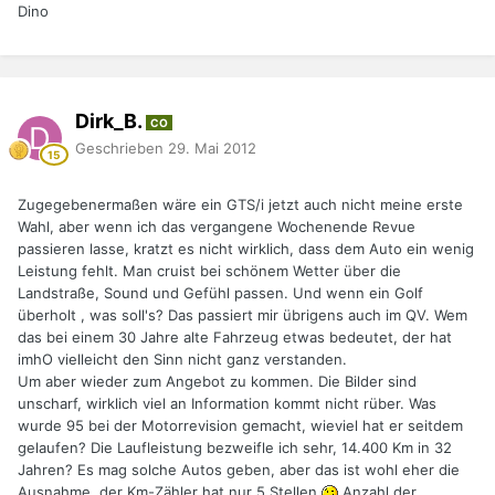
Dino
Dirk_B.
CO
Geschrieben
29. Mai 2012
Zugegebenermaßen wäre ein GTS/i jetzt auch nicht meine erste
Wahl, aber wenn ich das vergangene Wochenende Revue
passieren lasse, kratzt es nicht wirklich, dass dem Auto ein wenig
Leistung fehlt. Man cruist bei schönem Wetter über die
Landstraße, Sound und Gefühl passen. Und wenn ein Golf
überholt , was soll's? Das passiert mir übrigens auch im QV. Wem
das bei einem 30 Jahre alte Fahrzeug etwas bedeutet, der hat
imhO vielleicht den Sinn nicht ganz verstanden.
Um aber wieder zum Angebot zu kommen. Die Bilder sind
unscharf, wirklich viel an Information kommt nicht rüber. Was
wurde 95 bei der Motorrevision gemacht, wieviel hat er seitdem
gelaufen? Die Laufleistung bezweifle ich sehr, 14.400 Km in 32
Jahren? Es mag solche Autos geben, aber das ist wohl eher die
Ausnahme, der Km-Zähler hat nur 5 Stellen
.Anzahl der