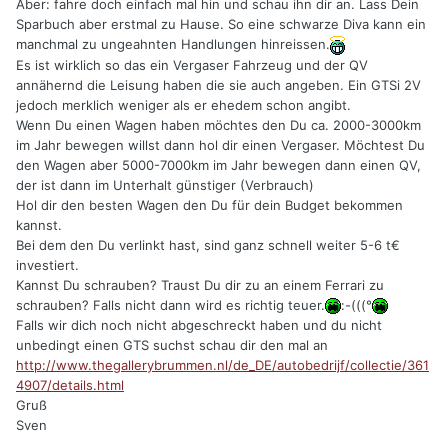
Aber: fahre doch einfach mal hin und schau ihn dir an. Lass Dein
Sparbuch aber erstmal zu Hause. So eine schwarze Diva kann ein
manchmal zu ungeahnten Handlungen hinreissen.
Es ist wirklich so das ein Vergaser Fahrzeug und der QV
annähernd die Leisung haben die sie auch angeben. Ein GTSi 2V
jedoch merklich weniger als er ehedem schon angibt.
Wenn Du einen Wagen haben möchtes den Du ca. 2000-3000km
im Jahr bewegen willst dann hol dir einen Vergaser. Möchtest Du
den Wagen aber 5000-7000km im Jahr bewegen dann einen QV,
der ist dann im Unterhalt günstiger (Verbrauch)
Hol dir den besten Wagen den Du für dein Budget bekommen
kannst.
Bei dem den Du verlinkt hast, sind ganz schnell weiter 5-6 t€
investiert.
Kannst Du schrauben? Traust Du dir zu an einem Ferrari zu
schrauben? Falls nicht dann wird es richtig teuer.
:-(((°
Falls wir dich noch nicht abgeschreckt haben und du nicht
unbedingt einen GTS suchst schau dir den mal an
http://www.thegallerybrummen.nl/de_DE/autobedrijf/collectie/361
4907/details.html
Gruß
Sven