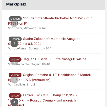
Marktplatz
Stoßdämpfer-Kontrollschalter Nr. 165255 für
Gesuch
0
F355 Non F1
Von Lowdi,
Mittwoch um 14:05
Suche Zeitschrift Maranello Ausgabe
Gesuch
2
04/2022 bis 04/2024
Von JoeFerrari,
Sonntag um 20:11
Jaguar XJ Serie 3, Lufteinlassgrill, wie neu
Verkauf
0
Von Jarama,
Sonntag um 08:46
Original Porsche 911 T Heckklappe F Modell
Verkauf
0
Bj 1969 - 1973 (vermutlich)
Von Cecilblu,
31. Juli
Ferrari F328 GTS – Baujahr 11/1987 –
Verkauf
125.000 km – Rosso / Crema – umfangreich
4
restauriert