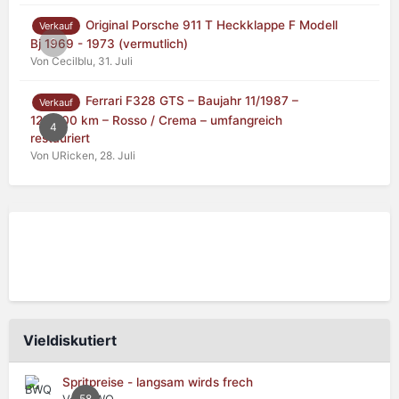
Original Porsche 911 T Heckklappe F Modell
Verkauf
0
Bj 1969 - 1973 (vermutlich)
Von Cecilblu,
31. Juli
Ferrari F328 GTS – Baujahr 11/1987 –
Verkauf
125.000 km – Rosso / Crema – umfangreich
4
restauriert
Von URicken,
28. Juli
Vieldiskutiert
Spritpreise - langsam wirds frech
Von BWQ,
58