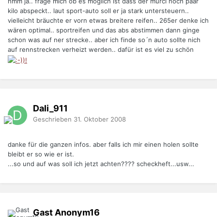
hmm ja.. frage mich ob es möglich ist dass der murci noch paar
kilo abspeckt.. laut sport-auto soll er ja stark untersteuern..
vielleicht bräuchte er vorn etwas breitere reifen.. 265er denke ich
wären optimal.. sportreifen und das abs abstimmen dann ginge
schon was auf ner strecke.. aber ich finde so´n auto sollte nich
auf rennstrecken verheizt werden.. dafür ist es viel zu schön
Dali_911
Geschrieben
31. Oktober 2008
danke für die ganzen infos. aber falls ich mir einen holen sollte
bleibt er so wie er ist.
...so und auf was soll ich jetzt achten???? scheckheft...usw...
Gast Anonym16