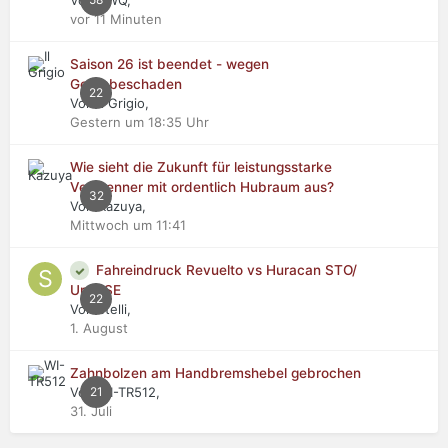
vor 11 Minuten
Saison 26 ist beendet - wegen
Getriebeschaden
22
Von Il Grigio,
Gestern um 18:35 Uhr
Wie sieht die Zukunft für leistungsstarke
Verbrenner mit ordentlich Hubraum aus?
32
Von Kazuya,
Mittwoch um 11:41
Fahreindruck Revuelto vs Huracan STO/
Urus SE
22
Von stelli,
1. August
Zahnbolzen am Handbremshebel gebrochen
Von WI-TR512,
21
31. Juli