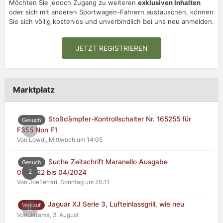
Möchten Sie jedoch Zugang zu weiteren
exklusiven Inhalten
oder sich mit anderen Sportwagen-Fahrern austauschen, können
Sie sich völlig kostenlos und unverbindlich bei uns neu anmelden.
JETZT REGISTRIEREN
Marktplatz
Stoßdämpfer-Kontrollschalter Nr. 165255 für
Gesuch
0
F355 Non F1
Von Lowdi,
Mittwoch um 14:05
Suche Zeitschrift Maranello Ausgabe
Gesuch
2
04/2022 bis 04/2024
Von JoeFerrari,
Sonntag um 20:11
Jaguar XJ Serie 3, Lufteinlassgrill, wie neu
Verkauf
0
Von Jarama,
2. August