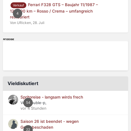
Ferrari F328 GTS – Baujahr 11/1987 –
Verkauf
125.000 km – Rosso / Crema – umfangreich
4
restauriert
Von URicken,
28. Juli
Vieldiskutiert
Spritpreise - langsam wirds frech
Von double-p,
54
vor 4 Stunden
Saison 26 ist beendet - wegen
Getriebeschaden
22