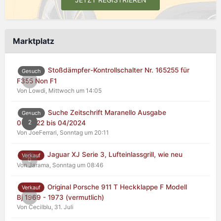
Marktplatz
Stoßdämpfer-Kontrollschalter Nr. 165255 für
Gesuch
0
F355 Non F1
Von Lowdi,
Mittwoch um 14:05
Suche Zeitschrift Maranello Ausgabe
Gesuch
2
04/2022 bis 04/2024
Von JoeFerrari,
Sonntag um 20:11
Jaguar XJ Serie 3, Lufteinlassgrill, wie neu
Verkauf
0
Von Jarama,
Sonntag um 08:46
Original Porsche 911 T Heckklappe F Modell
Verkauf
0
Bj 1969 - 1973 (vermutlich)
Von Cecilblu,
31. Juli