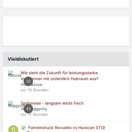
Vieldiskutiert
Wie sieht die Zukunft für leistungsstarke
Verbrenner mit ordentlich Hubraum aus?
32
Von Kazuya,
vor 15 Stunden
Spritpreise - langsam wirds frech
Von buggycity,
42
vor 17 Stunden
Fahreindruck Revuelto vs Huracan STO/