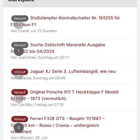
Stoßdämpfer-Kontrollschalter Nr. 165255 für
Gesuch
0
F355 Non F1
Von Lowdi,
vor 12 Stunden
Suche Zeitschrift Maranello Ausgabe
Gesuch
1
04/2022 bis 04/2024
Von JoeFerrari,
Sonntag um 20:11
Jaguar XJ Serie 3, Lufteinlassgrill, wie neu
Verkauf
0
Von Jarama,
Sonntag um 08:46
Original Porsche 911 T Heckklappe F Modell
Verkauf
0
Bj 1969 - 1973 (vermutlich)
Von Cecilblu,
Freitag um 07:18
Ferrari F328 GTS – Baujahr 11/1987 –
Verkauf
125.000 km – Rosso / Crema – umfangreich
3
restauriert
Von URicken,
28. Juli