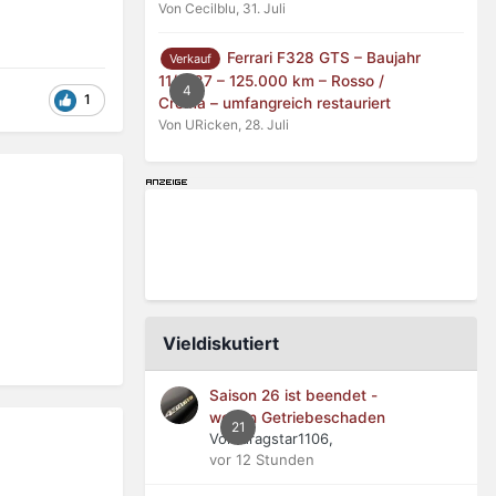
Von Cecilblu,
31. Juli
Ferrari F328 GTS – Baujahr
Verkauf
11/1987 – 125.000 km – Rosso /
4
1
Crema – umfangreich restauriert
Von URicken,
28. Juli
Vieldiskutiert
Saison 26 ist beendet -
wegen Getriebeschaden
21
Von dragstar1106,
vor 12 Stunden