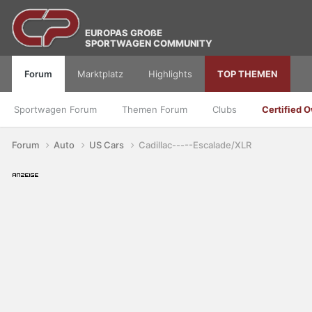
EUROPAS GROßE
SPORTWAGEN COMMUNITY
Forum
Marktplatz
Highlights
TOP THEMEN
Sportwagen Forum
Themen Forum
Clubs
Certified 
Forum
Auto
US Cars
Cadillac-----Escalade/XLR