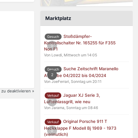
Marktplatz
Stoßdämpfer-
Gesuch
Kontrollschalter Nr. 165255 für F355
0
Non F1
Von Lowdi,
Mittwoch um 14:05
Suche Zeitschrift Maranello
Gesuch
2
Ausgabe 04/2022 bis 04/2024
Von JoeFerrari,
Sonntag um 20:11
zu deaktivieren »
Jaguar XJ Serie 3,
Verkauf
0
Lufteinlassgrill, wie neu
Von Jarama,
Sonntag um 08:46
Original Porsche 911 T
Verkauf
Heckklappe F Modell Bj 1969 - 1973
0
(vermutlich)