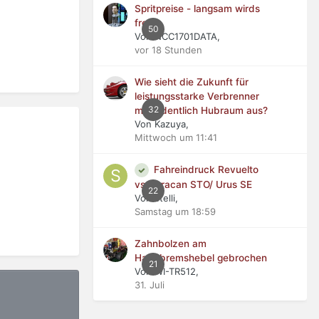
Spritpreise - langsam wirds
frech
50
Von NCC1701DATA,
vor 18 Stunden
Wie sieht die Zukunft für
leistungsstarke Verbrenner
32
mit ordentlich Hubraum aus?
Von Kazuya,
Mittwoch um 11:41
Fahreindruck Revuelto
vs Huracan STO/ Urus SE
22
Von stelli,
Samstag um 18:59
Zahnbolzen am
Handbremshebel gebrochen
21
Von WI-TR512,
31. Juli