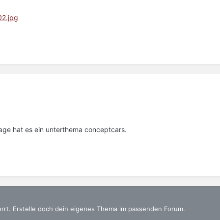
age hat es ein unterthema conceptcars.
errt. Erstelle doch dein eigenes Thema im passenden Forum.