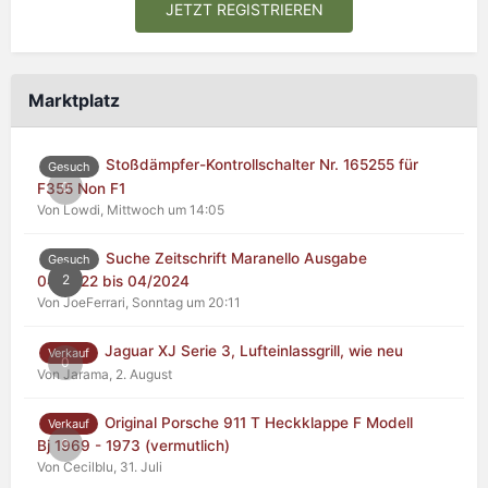
JETZT REGISTRIEREN
Marktplatz
Stoßdämpfer-Kontrollschalter Nr. 165255 für
Gesuch
0
F355 Non F1
Von Lowdi,
Mittwoch um 14:05
Suche Zeitschrift Maranello Ausgabe
Gesuch
2
04/2022 bis 04/2024
Von JoeFerrari,
Sonntag um 20:11
Jaguar XJ Serie 3, Lufteinlassgrill, wie neu
Verkauf
0
Von Jarama,
2. August
Original Porsche 911 T Heckklappe F Modell
Verkauf
0
Bj 1969 - 1973 (vermutlich)
Von Cecilblu,
31. Juli