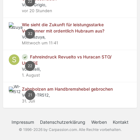
22
Von Il Grigio,
vor 20 Stunden
Wie sieht die Zukunft für leistungsstarke
Verbrenner mit ordentlich Hubraum aus?
32
Von Kazuya,
Mittwoch um 11:41
Fahreindruck Revuelto vs Huracan STO/
Urus SE
22
Von stelli,
1. August
Zahnbolzen am Handbremshebel gebrochen
Von WI-TR512,
21
31. Juli
Impressum
Datenschutzerklärung
Werben
Kontakt
© 1996-2026 by Carpassion.com. Alle Rechte vorbehalten.