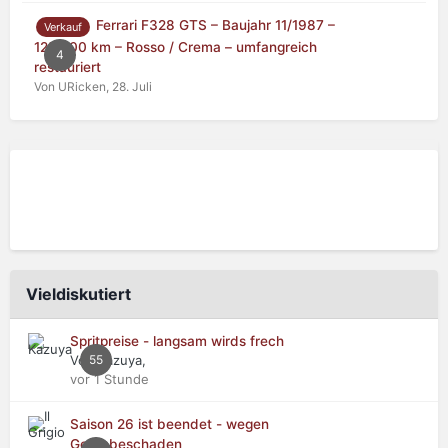
Ferrari F328 GTS – Baujahr 11/1987 –
Verkauf
125.000 km – Rosso / Crema – umfangreich
4
restauriert
Von URicken,
28. Juli
Vieldiskutiert
Spritpreise - langsam wirds frech
Von Kazuya,
55
vor 1 Stunde
Saison 26 ist beendet - wegen
Getriebeschaden