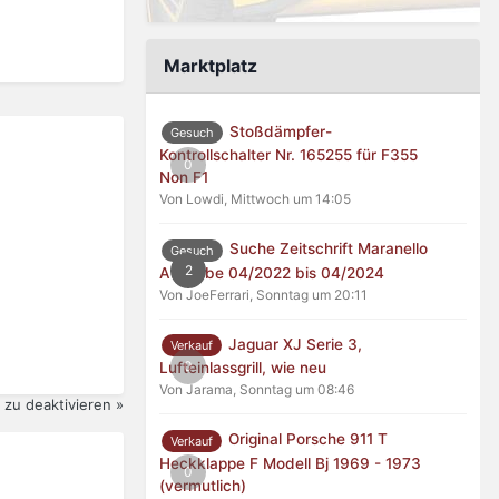
Marktplatz
Stoßdämpfer-
Gesuch
Kontrollschalter Nr. 165255 für F355
0
Non F1
Von Lowdi,
Mittwoch um 14:05
Suche Zeitschrift Maranello
Gesuch
2
Ausgabe 04/2022 bis 04/2024
Von JoeFerrari,
Sonntag um 20:11
Jaguar XJ Serie 3,
Verkauf
0
Lufteinlassgrill, wie neu
Von Jarama,
Sonntag um 08:46
zu deaktivieren »
Original Porsche 911 T
Verkauf
Heckklappe F Modell Bj 1969 - 1973
0
(vermutlich)