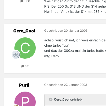
Was hat der Punto denn für Beschleuni
538
P.S. Der 200 Sx S13 UND der S14 gehen
Nur in der Vmax ist der S14 mit 235 km
Cero_Cool
Geschrieben
20. Januar 2003
achso..wust ich net, ich weis einfach de
ohne turbo *gg*
und das der 300zx mal ein turbo hatte w
mfg Cero
93
Purli
Geschrieben
27. Januar 2003
Cero_Cool schrieb: