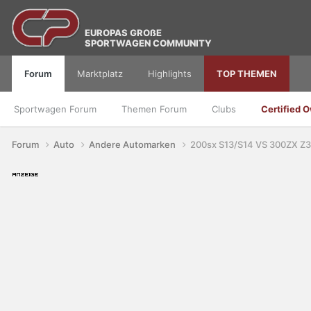
EUROPAS GROßE
SPORTWAGEN COMMUNITY
Forum
Marktplatz
Highlights
TOP THEMEN
Sportwagen Forum
Themen Forum
Clubs
Certified 
Forum
Auto
Andere Automarken
200sx S13/S14 VS 300ZX Z3