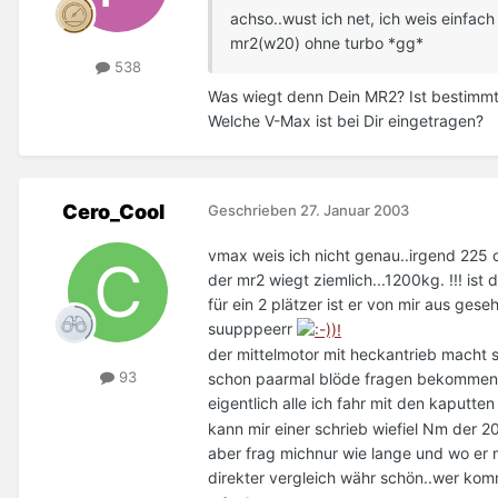
achso..wust ich net, ich weis einfach
mr2(w20) ohne turbo *gg*
538
Was wiegt denn Dein MR2? Ist bestimmt l
Welche V-Max ist bei Dir eingetragen?
Cero_Cool
Geschrieben
27. Januar 2003
vmax weis ich nicht genau..irgend 225 
der mr2 wiegt ziemlich...1200kg. !!! ist
für ein 2 plätzer ist er von mir aus ge
suupppeerr
der mittelmotor mit heckantrieb macht 
93
schon paarmal blöde fragen bekommen wi
eigentlich alle ich fahr mit den kaputt
kann mir einer schrieb wiefiel Nm der 2
aber frag michnur wie lange und wo er
direkter vergleich währ schön..wer kom