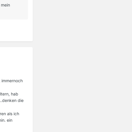
s mein
ht immernoch
ltern, hab
..denken die
en als ich
in. ein