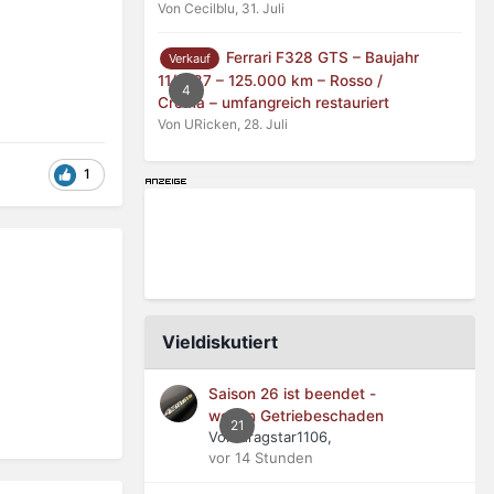
Von Cecilblu,
31. Juli
Ferrari F328 GTS – Baujahr
Verkauf
11/1987 – 125.000 km – Rosso /
4
Crema – umfangreich restauriert
Von URicken,
28. Juli
1
Vieldiskutiert
Saison 26 ist beendet -
wegen Getriebeschaden
21
Von dragstar1106,
vor 14 Stunden