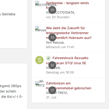
Spritpreise - langsam wirds
frech
50
Von NCC1701DATA,
s Getriebe
vor 20 Stunden
Wie sieht die Zukunft für
leistungsstarke Verbrenner
32
mit ordentlich Hubraum aus?
Von Kazuya,
Mittwoch um 11:41
Fahreindruck Revuelto
vs Huracan STO/ Urus SE
22
Von stelli,
Samstag um 18:59
Zahnbolzen am
 irgend 280ps
Handbremshebel gebrochen
21
der schein
Von WI-TR512,
 die 6s(+/-) 0-
31. Juli