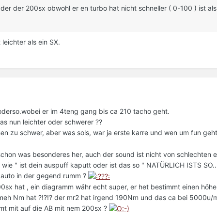
 der der 200sx obwohl er en turbo hat nicht schneller ( 0-100 ) ist al
eichter als ein SX.
oderso.wobei er im 4teng gang bis ca 210 tacho geht.
 das nun leichter oder schwerer ??
sehen zu schwer, aber was sols, war ja erste karre und wen um fun ge
schon was besonderes her, auch der sound ist nicht von schlechten e
e " ist dein auspuff kaputt oder ist das so " NATÜRLICH ISTS SO..
en auto in der gegend rumm ?
00sx hat , ein diagramm währ echt super, er het bestimmt einen höher
 meh Nm hat ?!?!? der mr2 hat irgend 190Nm und das ca bei 5000u/m
mt mit auf die AB mit nem 200sx ?