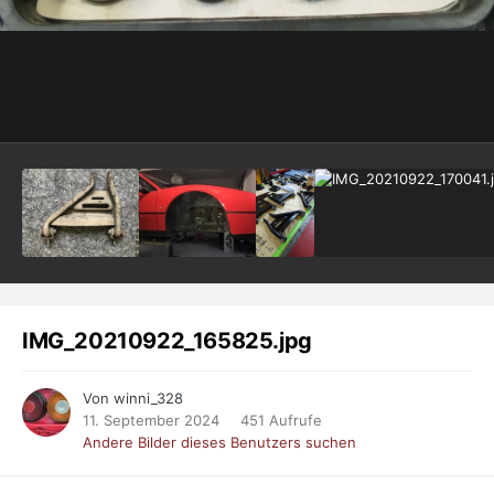
IMG_20210922_165825.jpg
Von winni_328
11. September 2024
451 Aufrufe
Andere Bilder dieses Benutzers suchen