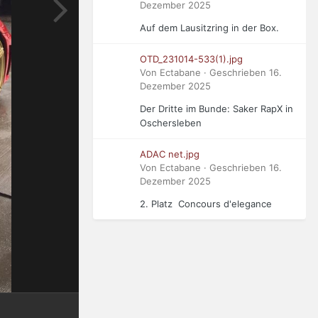
Dezember 2025
Auf dem Lausitzring in der Box.
OTD_231014-533(1).jpg
Von Ectabane · Geschrieben
16.
Dezember 2025
Der Dritte im Bunde: Saker RapX in
Oschersleben
ADAC net.jpg
Von Ectabane · Geschrieben
16.
Dezember 2025
2. Platz Concours d'elegance