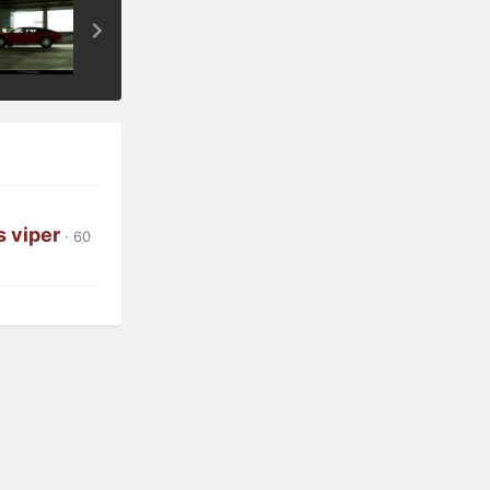
s viper
· 60