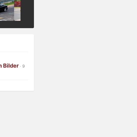
n Bilder
· 9